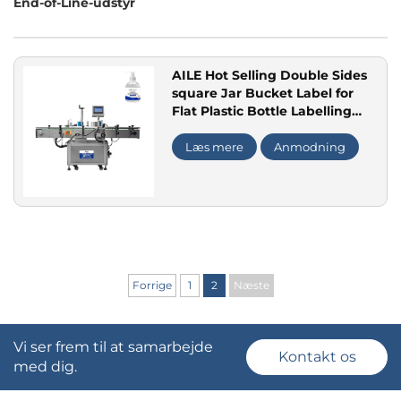
End-of-Line-udstyr
Anvendelse
AILE Hot Selling Double Sides
square Jar Bucket Label for
Flat Plastic Bottle Labelling
Machine
Læs mere
Anmodning
Forrige
1
2
Næste
Vi ser frem til at samarbejde
Kontakt os
med dig.