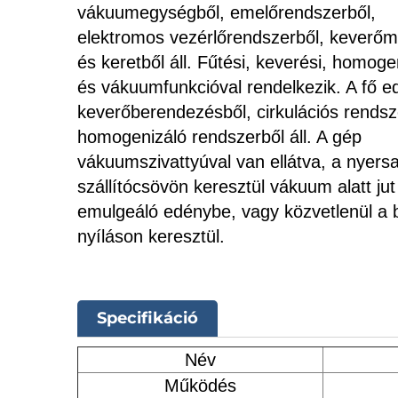
vákuumegységből, emelőrendszerből,
elektromos vezérlőrendszerből, keverőm
és keretből áll. Fűtési, keverési, homoge
és vákuumfunkcióval rendelkezik. A fő e
keverőberendezésből, cirkulációs rendsz
homogenizáló rendszerből áll. A gép
vákuumszivattyúval van ellátva, a nyers
szállítócsövön keresztül vákuum alatt jut
emulgeáló edénybe, vagy közvetlenül a b
nyíláson keresztül.
Specifikáció
Név
Működés