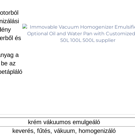
otorból
nizálási
dény
erből és
anyag a
 be az
etápláló
krém vákuumos emulgeáló
keverés, fűtés, vákuum, homogenizáló