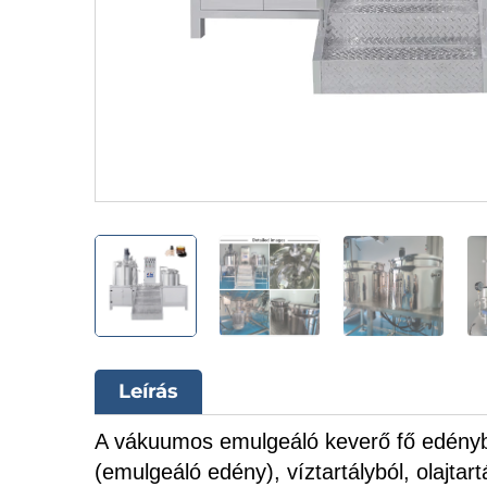
Leírás
A vákuumos emulgeáló keverő fő edény
(emulgeáló edény), víztartályból, olajtart