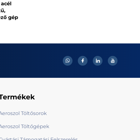
acél
tű,
éző gép
Termékek
Aeroszol Töltősorok
Aeroszol Töltőgépek
Gyártási Támogatási Felszerelés