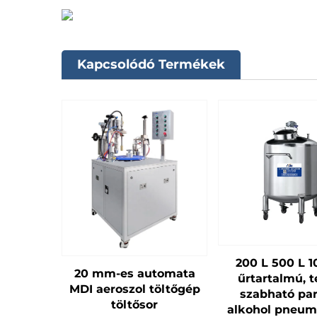
Kapcsolódó Termékek
200 L 500 L 1
20 mm-es automata
űrtartalmú, t
MDI aeroszol töltőgép
szabható pa
töltősor
alkohol pneum