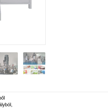
ből
ályból,