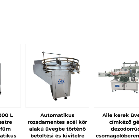
000 L
Automatikus
Aile kerek üv
estre
rozsdamentes acél kör
címkéző g
rfüm
alakú üvegbe történő
dezodorrú
atikus
betöltési és kivitelre
csomagolóberen