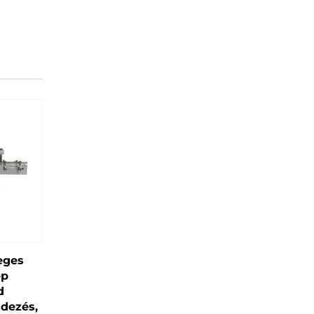
eges
ép
d
dezés,