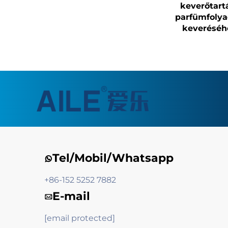
keverőtart
parfümfoly
keveréséh
Tel/Mobil/Whatsapp
+86-152 5252 7882
E-mail
[email protected]