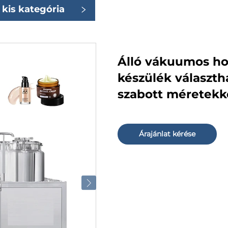
kis kategória
Álló vákuumos h
készülék választhat
szabott méretekkel
Árajánlat kérése