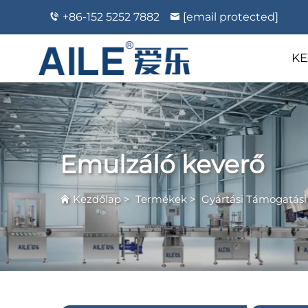
+86-152 5252 7882
[email protected]
KE
Emulzáló keverő
Kezdőlap
>
Termékek
>
Gyártási Támogatási 