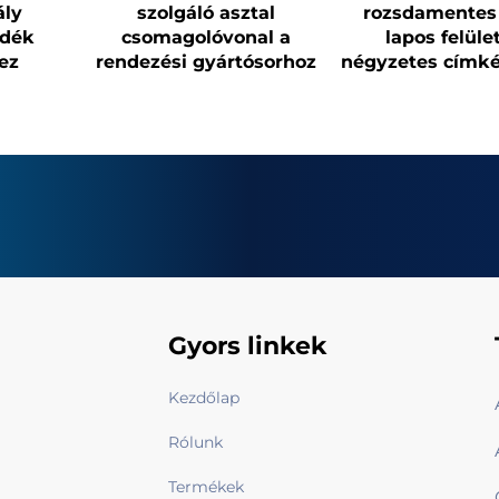
ály
szolgáló asztal
rozsdamentes 
adék
csomagolóvonal a
lapos felüle
ez
rendezési gyártósorhoz
négyzetes címk
Gyors linkek
Kezdőlap
Rólunk
Termékek