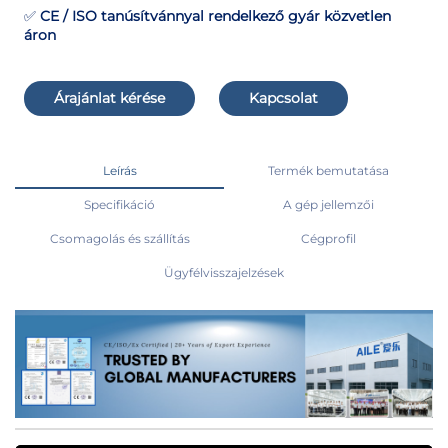
✅
CE / ISO tanúsítvánnyal rendelkező gyár közvetlen
áron
Árajánlat kérése
Kapcsolat
Leírás
Termék bemutatása
Specifikáció
A gép jellemzői
Csomagolás és szállítás
Cégprofil
Ügyfélvisszajelzések