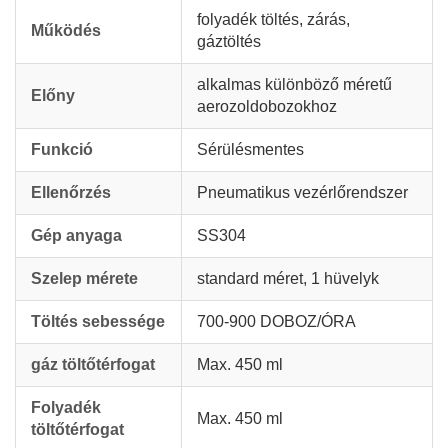
folyadék töltés, zárás,
Működés
gáztöltés
alkalmas különböző méretű
Előny
aerozoldobozokhoz
Funkció
Sérülésmentes
Ellenőrzés
Pneumatikus vezérlőrendszer
Gép anyaga
SS304
Szelep mérete
standard méret, 1 hüvelyk
Töltés sebessége
700-900 DOBOZ/ÓRA
gáz töltőtérfogat
Max. 450 ml
Folyadék
Max. 450 ml
töltőtérfogat