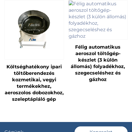
Félig automatikus
aeroszol töltőgép-
készlet (3 külön
állomás) folyadékhoz,
Költséghatékony ipari
szegecseléshez és
töltőberendezés
gázhoz
kozmetikai, vegyi
termékekhez,
aeroszolos dobozokhoz,
szeleptápláló gép