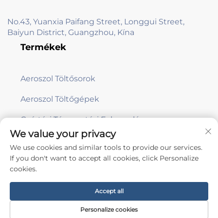
No.43, Yuanxia Paifang Street, Longgui Street,
Baiyun District, Guangzhou, Kína
Termékek
Aeroszol Töltősorok
Aeroszol Töltőgépek
Gyártási Támogatási Felszerelés
We value your privacy
We use cookies and similar tools to provide our services.
Feliratkozás
If you don't want to accept all cookies, click Personalize
cookies.
Minden jog fenntartva © Guangzhou Aile Automation Equipment Co.,
Accept all
Ltd. -
Adatvédelmi irányelvek
Personalize cookies
Görgessen a tetejére