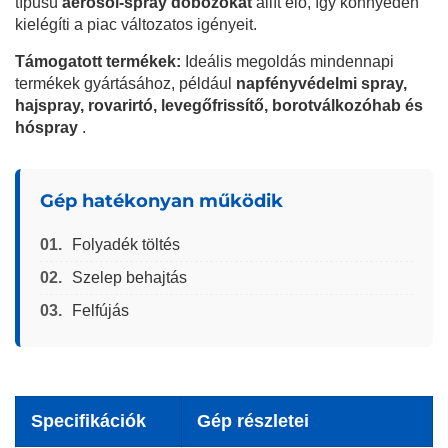
típusú
aerosol-spray dobozokat
állít elő, így könnyedén
kielégíti a piac változatos igényeit.
Támogatott termékek:
Ideális megoldás mindennapi
termékek gyártásához, például
napfényvédelmi spray,
hajspray, rovarirtó, levegőfrissítő, borotválkozóhab és
hóspray
.
Gép hatékonyan működik
01.
Folyadék töltés
02.
Szelep behajtás
03.
Felfújás
Specifikációk
Gép részletei