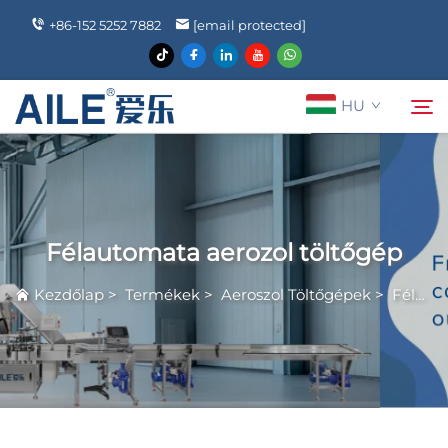
+86-152 5252 7882
[email protected]
HU
Rólunk
Keresés
Félautomata aerozol töltőgép
Termékek
Kezdőlap
>
Termékek
>
Aeroszol Töltőgépek
>
Félautomata aerozol töltőgép
Hírek
GYIK
Kapcsolat