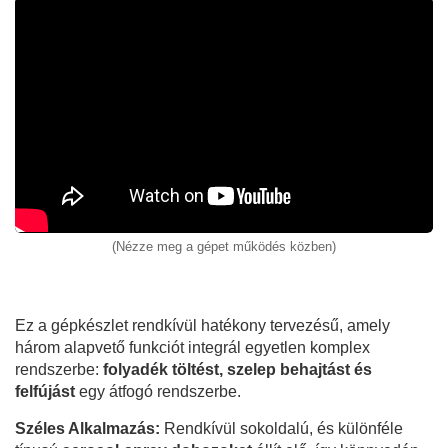
(Nézze meg a gépet működés közben)
Ez a gépkészlet rendkívül hatékony tervezésű, amely
három alapvető funkciót integrál egyetlen komplex
rendszerbe:
folyadék töltést, szelep behajtást és
felfújást
egy átfogó rendszerbe.
Széles Alkalmazás:
Rendkívül sokoldalú, és különféle