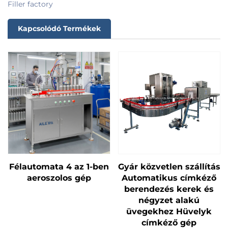
Kapcsolódó Termékek
Félautomata 4 az 1-ben
Gyár közvetlen szállítás
aeroszolos gép
Automatikus címkéző
berendezés kerek és
négyzet alakú
üvegekhez Hüvelyk
címkéző gép