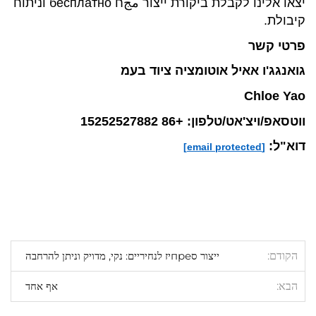
יצאו אלינו לקבלת ביקורת ייצור مجח бесплатно וניתוח
קיבולת.
פרטי קשר
גואנגג'ו אאיל אוטומציה ציוד בעמ
Chloe Yao
ווטסאפ/ויצ'אט/טלפון: +86 15252527882
דוא"ל:
[email protected]
הקודם
ייצור סпреיז לנחיריים: נקי, מדויק וניתן להרחבה
הבא
אף אחד