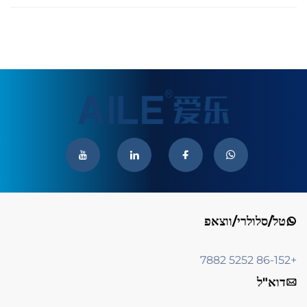
טל/סלולרי/ווצאפ
+86-152 5252 7882
דוא"ל