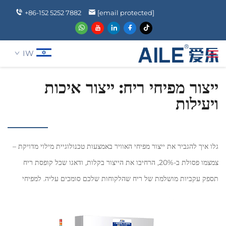
+86-152 5252 7882
[email protected]
IW
ייצור מפיחי ריח: ייצור איכות
ויעילות
אודותינו
חיפוש
מוצרים
גלו איך להגביר את ייצור מפיחי האוויר באמצעות טכנולוגיית מילוי מדויקת –
חֲדָשִים
צמצמו פסולת ב-20%, הרחיבו את הייצור בקלות, ודאגו שכל קופסת ריח
תספק עקביות מושלמת של ריח שהלקוחות שלכם סומכים עליה. למפיחי
שאלה נפוצה
אוויר...
לְהִתְחַבֵּר אֵלֵינוּ