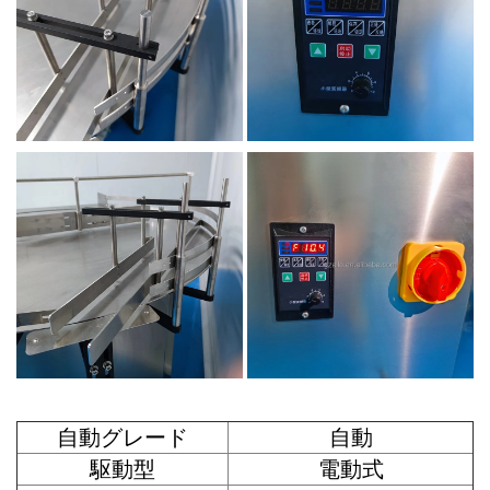
自動グレード
自動
駆動型
電動式