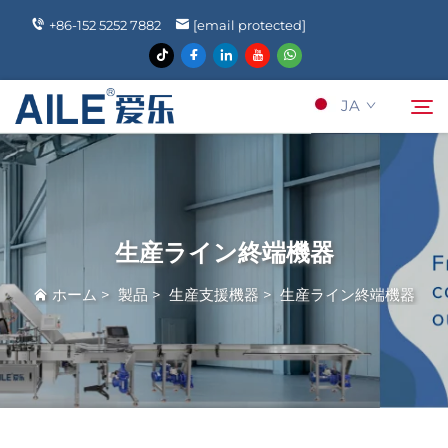
+86-152 5252 7882
[email protected]
JA
当社について
検索
生産ライン終端機器
製品
ホーム
>
製品
>
生産支援機器
>
生産ライン終端機器
ニュース
よくあるご質問
Kontakuto Us