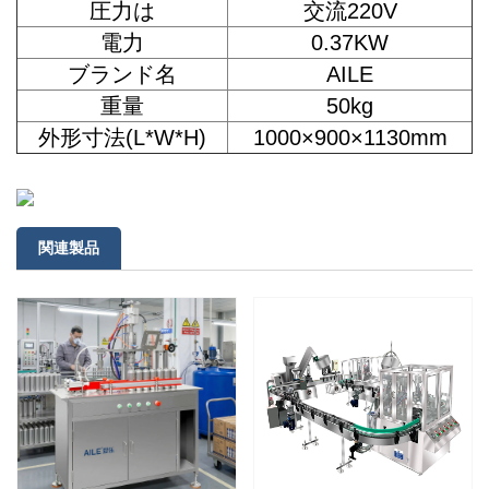
圧力は
交流220V
電力
0.37KW
ブランド名
AILE
重量
50kg
外形寸法(L*W*H)
1000×900×1130mm
関連製品