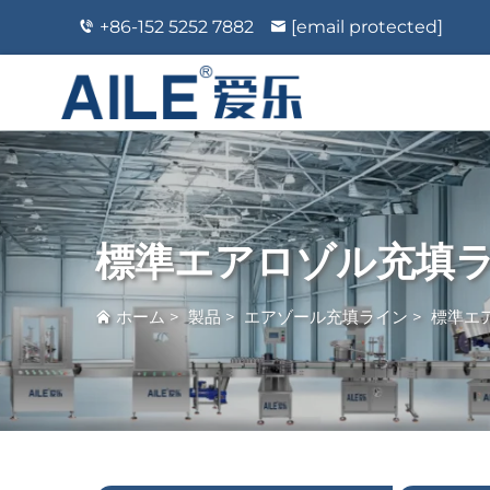
+86-152 5252 7882
[email protected]
標準エアロゾル充填
ホーム
>
製品
>
エアゾール充填ライン
>
標準エ