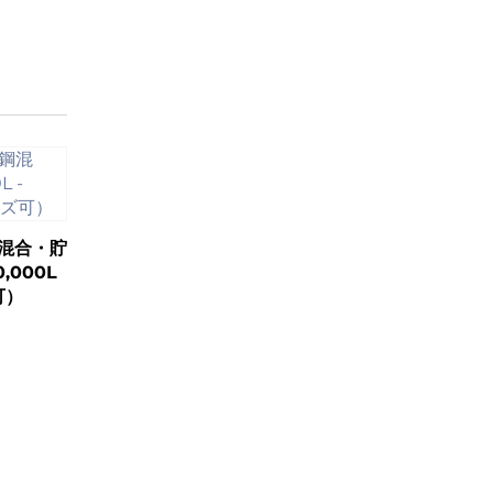
混合・貯
,000L
可）