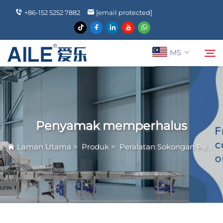
+86-152 5252 7882
[email protected]
MS
Mengenai Kami
Cari
Penyamak memperhalus
Produk
Laman Utama
>
Produk
>
Peralatan Sokongan Pengeluaran
Berita
Soalan Lazim
Hubungi Kami