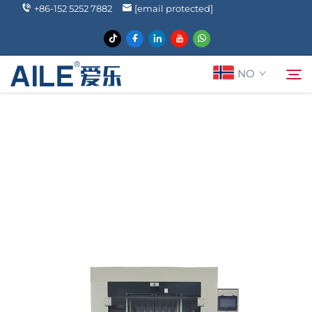
+86-152 5252 7882
[email protected]
NO
Om oss
Søk
Produkter
Løsninger
Nyheter
FAQ