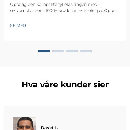
Oppdag den kompakte fylleløsningen med
servomotor som 1000+ produsenter stoler på. Oppnå
±0,5 g nøyaktighet, reduser avfall og spar plass. Ideell
til kosmetikk, mat, legemidler og mer. Be om tilbud i
SE MER
dag.
Hva våre kunder sier
David L.