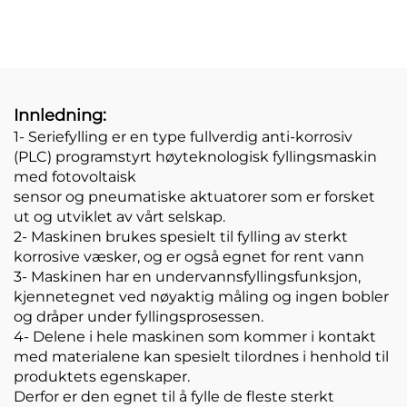
Kosmetikk Krem Salve
for håndsprit,
Produksjonsfyllingsmaskin
syreholdig væske, ti
hodete anti-
korrosjonsfyllingsmaski
Innledning:
1- Seriefylling er en type fullverdig anti-korrosiv
(PLC) programstyrt høyteknologisk fyllingsmaskin
med fotovoltaisk
sensor og pneumatiske aktuatorer som er forsket
ut og utviklet av vårt selskap.
2- Maskinen brukes spesielt til fylling av sterkt
korrosive væsker, og er også egnet for rent vann
3- Maskinen har en undervannsfyllingsfunksjon,
kjennetegnet ved nøyaktig måling og ingen bobler
og dråper under fyllingsprosessen.
4- Delene i hele maskinen som kommer i kontakt
med materialene kan spesielt tilordnes i henhold til
produktets egenskaper.
Derfor er den egnet til å fylle de fleste sterkt