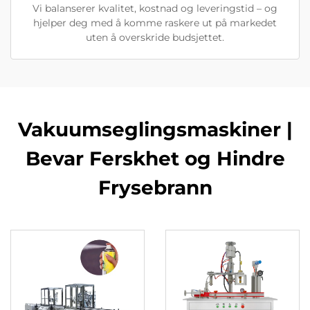
Vi balanserer kvalitet, kostnad og leveringstid – og
hjelper deg med å komme raskere ut på markedet
uten å overskride budsjettet.
Vakuumseglingsmaskiner |
Bevar Ferskhet og Hindre
Frysebrann