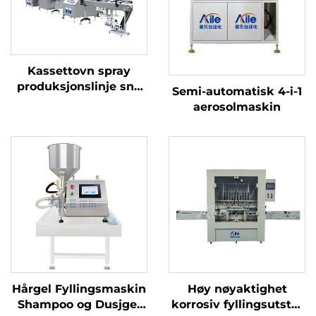
Kassettovn spray
produksjonslinje snø
Semi-automatisk 4-i-1
spray aerosol
aerosolmaskin
fyllingsmaskin linje
engangs hår farge
spray aerosol
fyllingslinje
Hårgel Fyllingsmaskin
Høy nøyaktighet
Shampoo og Dusjgel
korrosiv fyllingsutstyr