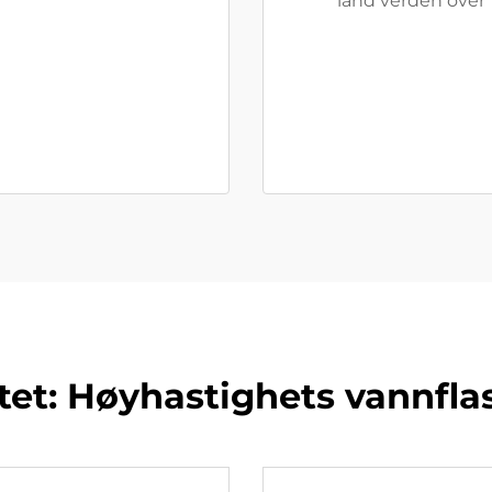
land verden over
vitet: Høyhastighets vannfl