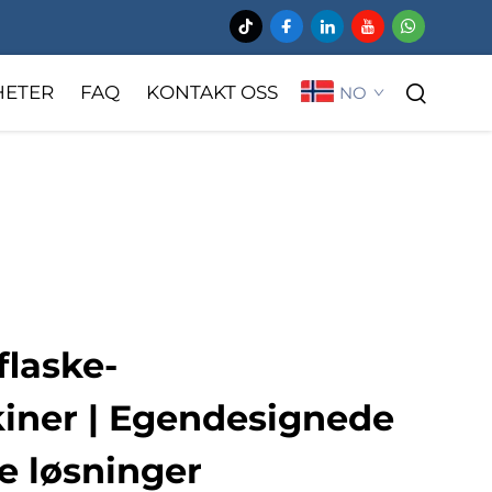
HETER
FAQ
KONTAKT OSS
NO
Husholdningskjemikalier
flaske-
kiner | Egendesignede
e løsninger