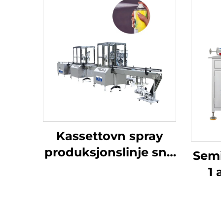
Kassettovn spray
produksjonslinje snø
Semi
spray aerosol
1
fyllingsmaskin linje
engangs hår farge
spray aerosol