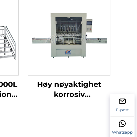
1000L
Høy nøyaktighet
ion
korrosiv
skin
fyllingsutstyr for
E-post
ke
håndsprit, syreholdig
væske, ti hodete
Whatsapp
l
anti-