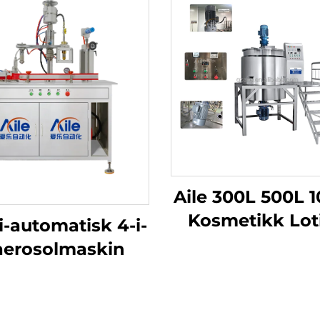
Aile 300L 500L 
Kosmetikk Lot
-automatisk 4-i-
Produksjonsma
 aerosolmaskin
Shampoo Væs
Såpevæske
Vaskemidde