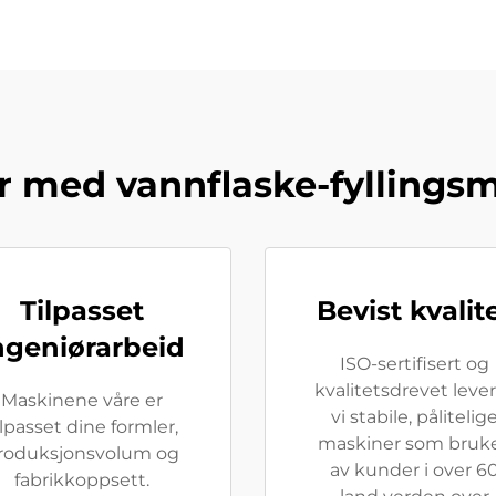
r med vannflaske-fyllings
Tilpasset
Bevist kvalit
ngeniørarbeid
ISO-sertifisert og
kvalitetsdrevet leve
Maskinene våre er
vi stabile, pålitelig
ilpasset dine formler,
maskiner som bruk
roduksjonsvolum og
av kunder i over 6
fabrikkoppsett.