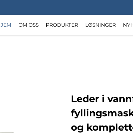
HJEM
OM OSS
PRODUKTER
LØSNINGER
NY
lig Pleie
Farmasøytiske Aerosoler
Leder i vann
fyllingsmas
og komplett