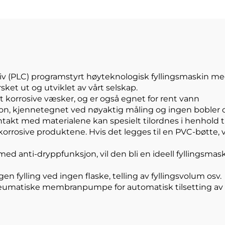
Kosmetikk
Blandemask
rosiv (PLC) programstyrt høyteknologisk fyllingsmaskin me
ket ut og utviklet av vårt selskap.
rkt korrosive væsker, og er også egnet for rent vann
on, kjennetegnet ved nøyaktig måling og ingen bobler o
akt med materialene kan spesielt tilordnes i henhold t
t korrosive produktene. Hvis det legges til en PVC-bøtte, vi
d anti-dryppfunksjon, vil den bli en ideell fyllingsmas
gen fylling ved ingen flaske, telling av fyllingsvolum osv.
neumatiske membranpumpe for automatisk tilsetting av 