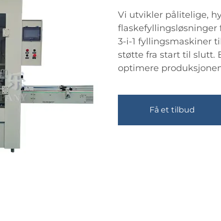
Vi utvikler pålitelige, 
flaskefyllingsløsninger f
3-i-1 fyllingsmaskiner t
støtte fra start til slut
optimere produksjonen 
Få et tilbud