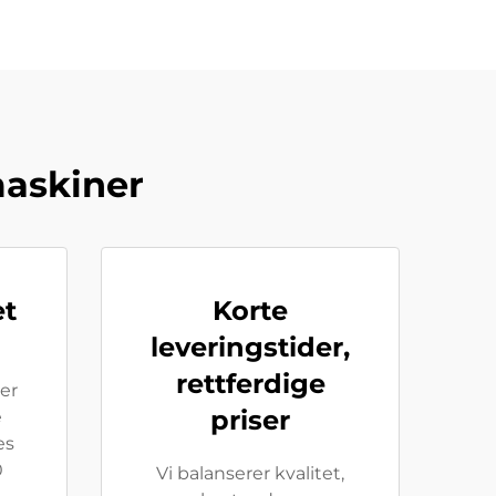
maskiner
et
Korte
leveringstider,
rettferdige
rer
priser
e
es
0
Vi balanserer kvalitet,