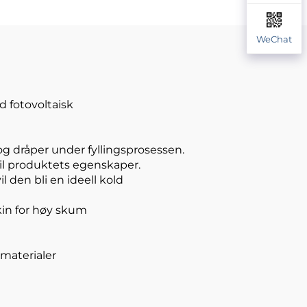
korrosjonsfyllingsmaskin
in
WeChat
d fotovoltaisk
g dråper under fyllingsprosessen.
il produktets egenskaper.
l den bli en ideell kold
kin for høy skum
materialer