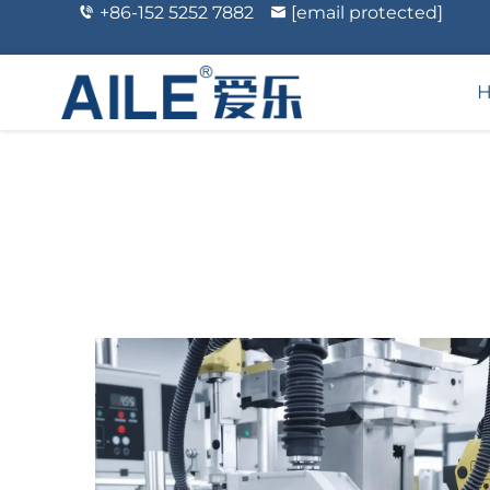
+86-152 5252 7882
[email protected]
Kosmetikk Og Person