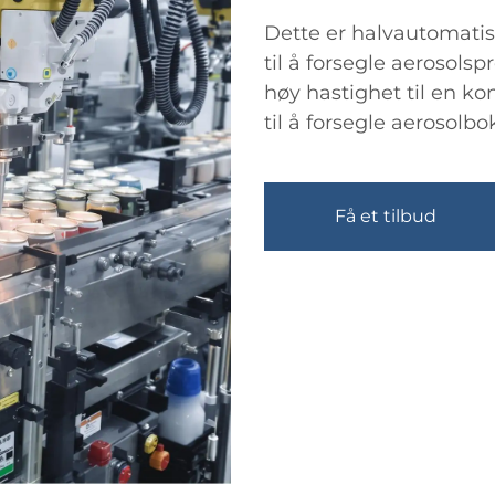
Dette er halvautomatis
til å forsegle aerosols
høy hastighet til en ko
til å forsegle aerosolbo
Få et tilbud