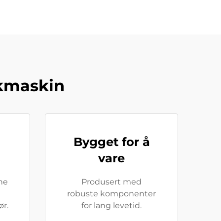
kkmaskin
Bygget for å
vare
ne
Produsert med
robuste komponenter
ør.
for lang levetid.