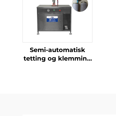
Semi-automatisk
tetting og klemming
av ventilutstyr