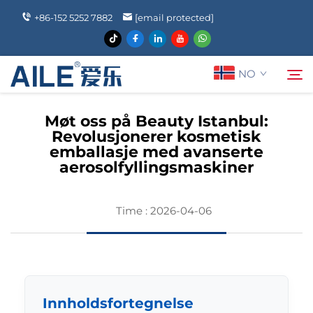
+86-152 5252 7882
[email protected]
NO
Møt oss på Beauty Istanbul:
Revolusjonerer kosmetisk
Om oss
emballasje med avanserte
Søk
aerosolfyllingsmaskiner
Produkter
Time : 2026-04-06
Nyheter
FAQ
Innholdsfortegnelse
Kontakt Oss