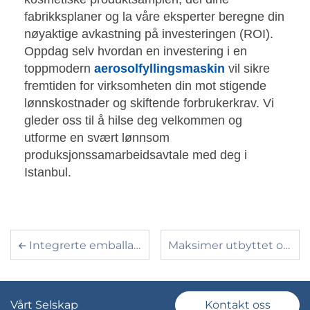
fabrikksplaner og la våre eksperter beregne din
nøyaktige avkastning på investeringen (ROI).
Oppdag selv hvordan en investering i en
toppmodern
aerosolfyllingsmaskin
vil sikre
fremtiden for virksomheten din mot stigende
lønnskostnader og skiftende forbrukerkrav. Vi
gleder oss til å hilse deg velkommen og
utforme en svært lønnsom
produksjonssamarbeidsavtale med deg i
Istanbul.
Integrerte emballasjøløsninger: Produktionslinjer med høy avkastning
Maksimer utbyttet og reduser kostnadene: Den ultimate veiledningen for MDI-roterende aerosolfyllingsmaskiner
Vårt Selskap
Kontakt oss