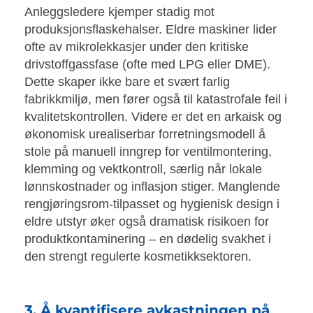
Anleggsledere kjemper stadig mot
produksjonsflaskehalser. Eldre maskiner lider
ofte av mikrolekkasjer under den kritiske
drivstoffgassfase (ofte med LPG eller DME).
Dette skaper ikke bare et svært farlig
fabrikkmiljø, men fører også til katastrofale feil i
kvalitetskontrollen. Videre er det en arkaisk og
økonomisk urealiserbar forretningsmodell å
stole på manuell inngrep for ventilmontering,
klemming og vektkontroll, særlig når lokale
lønnskostnader og inflasjon stiger. Manglende
rengjøringsrom-tilpasset og hygienisk design i
eldre utstyr øker også dramatisk risikoen for
produktkontaminering – en dødelig svakhet i
den strengt regulerte kosmetikksektoren.
3. Å kvantifisere avkastningen på