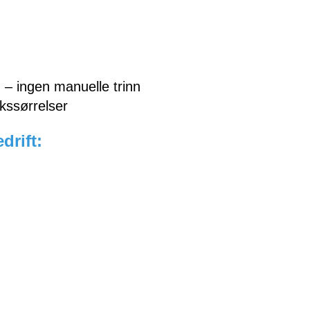
 – ingen manuelle trinn
okssørrelser
drift: