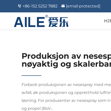
+86-152 5252 7882
[email protected]
HJ
Produksjon av nesesp
nøyaktig og skalerba
Forbedr produksjonen av nesespray med med
avfall, øk produksjonen og oppretthold lufttet
løsning. For produsenter av nesespray som tr
og propel (BoV...