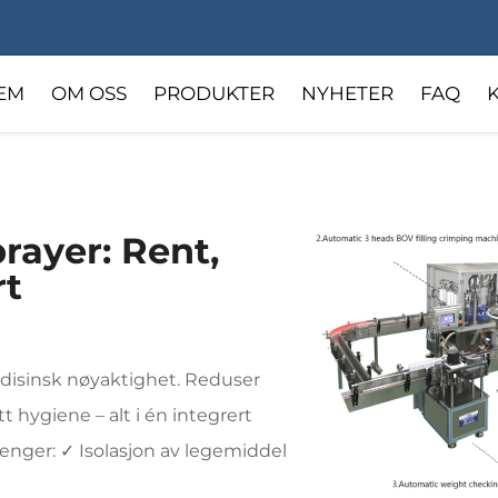
EM
OM OSS
PRODUKTER
NYHETER
FAQ
rayer: Rent,
rt
isinsk nøyaktighet. Reduser
t hygiene – alt i én integrert
enger: ✓ Isolasjon av legemiddel