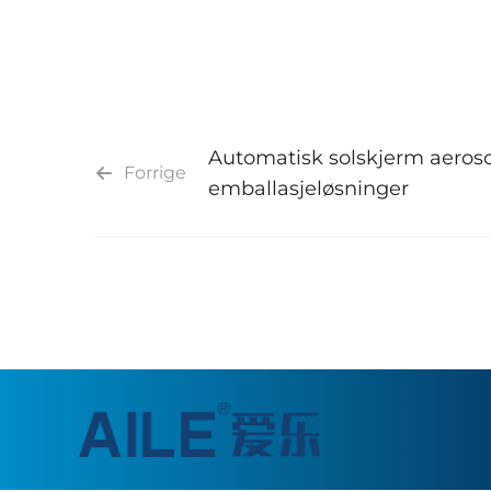
Automatisk solskjerm aeroso
Forrige
emballasjeløsninger