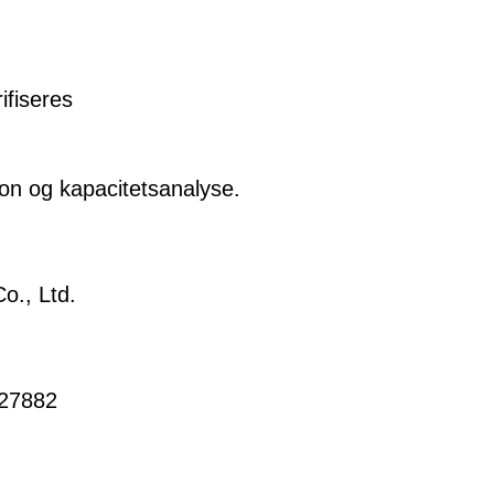
ifiseres
son og kapacitetsanalyse.
o., Ltd.
527882