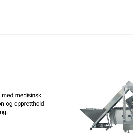
y med medisinsk
on og oppretthold
ing.