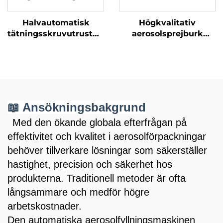
Halvautomatisk
Högkvalitativ
tätningsskruvutrustning
aerosolsprejburk
för ventil
Automatisk limning
rördonmaskin
📖 Ansökningsbakgrund
Med den ökande globala efterfrågan på
effektivitet och kvalitet i aerosolförpackningar
behöver tillverkare lösningar som säkerställer
hastighet,
precision och säkerhet hos
produkterna. Traditionell
metoder är ofta
långsammare och medför högre
arbetskostnader.
Den automatiska aerosolfyllningsmaskinen