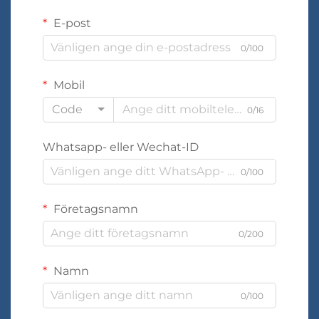
E-post
0/100
Mobil
Code
0/16
Whatsapp- eller Wechat-ID
0/100
Företagsnamn
0/200
Namn
0/100