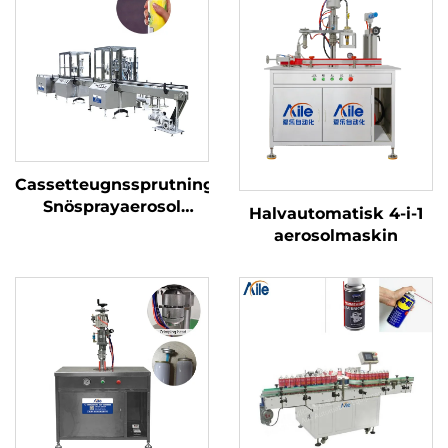
Cassetteugnssprutningsproduktionslinje
Snösprayaerosol
Halvautomatisk 4-i-1
fyllningsmaskin
aerosolmaskin
Produktionslinje
Engångs hårfärgspray
aerosol fyllningslinje