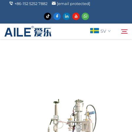
+86-152 5252 7882
[email protected]
SV
Om oss
Söka
Produkter
Lösningar
Nyheter
FAQ