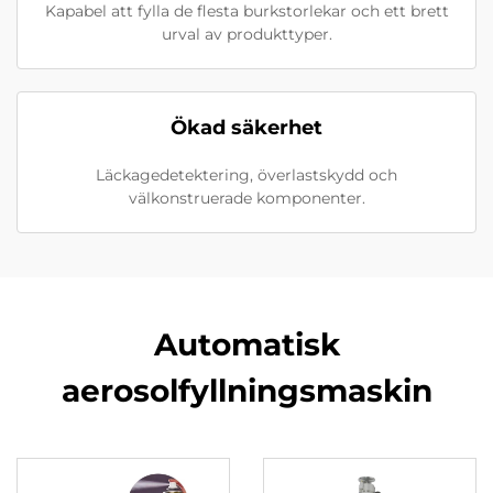
Kapabel att fylla de flesta burkstorlekar och ett brett
urval av produkttyper.
Ökad säkerhet
Läckagedetektering, överlastskydd och
välkonstruerade komponenter.
Automatisk
aerosolfyllningsmaskin