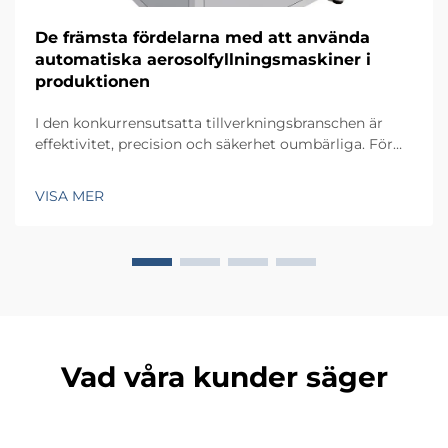
De främsta fördelarna med att använda
automatiska aerosolfyllningsmaskiner i
produktionen
I den konkurrensutsatta tillverkningsbranschen är
effektivitet, precision och säkerhet oumbärliga. För
producenter av aerosolprodukter – från läkemedel
som doseringsinhalatorer (MDI) till färg, kosmetika
VISA MER
och rengöringsmedel – är det avgörande att integrera
en...
Vad våra kunder säger