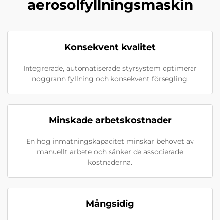
aerosolfyllningsmaskin
Konsekvent kvalitet
Integrerade, automatiserade styrsystem optimerar
noggrann fyllning och konsekvent försegling.
Minskade arbetskostnader
En hög inmatningskapacitet minskar behovet av
manuellt arbete och sänker de associerade
kostnaderna.
Mångsidig