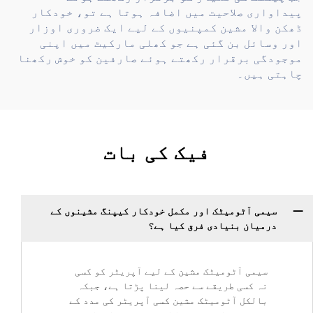
پیداواری صلاحیت میں اضافہ ہوتا ہے تو، خودکار
ڈھکن والا مشین کمپنیوں کے لیے ایک ضروری اوزار
اور وسائل بن گئی ہے جو کھلی مارکیٹ میں اپنی
موجودگی برقرار رکھتے ہوئے صارفین کو خوش رکھنا
چاہتی ہیں۔
فیک کی بات
سیمی آٹومیٹک اور مکمل خودکار کیپنگ مشینوں کے
درمیان بنیادی فرق کیا ہے؟
سیمی آٹومیٹک مشین کے لیے آپریٹر کو کسی
نہ کسی طریقے سے حصہ لینا پڑتا ہے، جبکہ
بالکل آٹومیٹک مشین کسی آپریٹر کی مدد کے