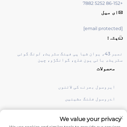
+86-152 5252 7882
ای میل
[email protected]
پتہ:
نمبر 43، یوان شیا پی فینگ سٹریٹ، لونگ گوئی
سٹریٹ، بائی یون ضلع، گوانگژو، چین
محصولات
ایروسول بھرنے کی لائنوں
اےروسول فلنگ مشینیں
پروڈکشن سپورٹ ایکویپمنٹ
We value your privacy