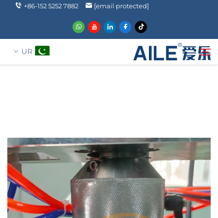
+86-152 5252 7882
[email protected]
UR
ہمارے بارے میں
تلاش کریں
محصولات
حل
خبریں
FAQ