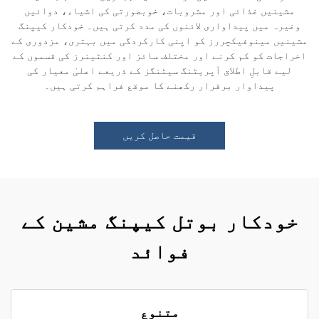
مشینیں غذائی اور مشروبات، خوبصورتی کی اشیاء، دوائیں
وغیرہ میں پیداواری لائنوں کی مدد کرتی ہیں۔ خودکار کیپنگ
مشینیں مینوفیکچررز کو اپنی کارکردگی میں بہتری، مزدوری کے
اخراجات کو کم کرنے اور مختلف سائز اور کنٹینرز کی قسموں کے
لیے قابلِ اطلاق آپریٹنگ سیٹنگز کے ذریعے اعلیٰ معیار کی
پیداوار برقرار رکھنے کا موقع فراہم کرتی ہیں۔
قیمت حاصل کریں
خودکار بوتل کیپنگ مشین کے
فوائد
متنوع