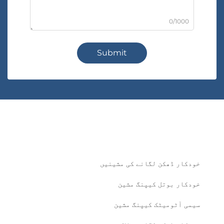
0/1000
Submit
خودکار ڈھکن لگانے کی مشینیں
خودکار بوتل کیپنگ مشین
سیمی آٹومیٹک کیپنگ مشین