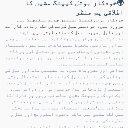
🌍خودکار بوتل کیپنگ مشین کا
اطلاقی پس منظر
خودکار بوتل کیپنگ مشینیں جدید پیکیجنگ میں
ضروری ہیں، جو دستی سیل کرنے کی جگہ زیادہ کارآمد
اور قابل بھروسہ عمل کے ساتھ لیتی ہیں۔
آج کے
مارکیٹ میں، جہاں پیکیجنگ ایک اہم معاملہ بن چکی
ہے اور صارفین محفوظ مصنوعات چاہتے ہیں، کمپنیاں
ایسی مشینوں کی تلاش میں ہیں جو مستقل طور پر کام
کریں اور مصنوعات کی حفاظت کریں اور اس کے باوجود
مناسب قیمت میں دستیاب ہوں۔
غذائی اور مشروبات میں، یہ مشینیں ساس اور تیل کی
بوتلوں کو بند اور سیل کرنے کے لیے استعمال ہوتی
ہیں، جس سے رساو کو کم کیا جاتا ہے اور مال کی مدت
استعمال بڑھ جاتی ہے؛ خوبصورتی اور دوائی میں،
ایک خودکار کیپنگ مشین حساس تیاریوں پر ٹارک لگا
سکتی ہے اور تیاریوں کو آلودگی سے پاک رکھ سکتی
ہے؛ گھریلو/صنعتی استعمال میں، یہ ہوا سے محکم
سیل لگا سکتی ہیں تاکہ محفوظ اسٹوریج اور نقل و
حمل ممکن ہو سکے۔
جب پیکنگ کی معیار کو برقرار رکھتے ہوئے