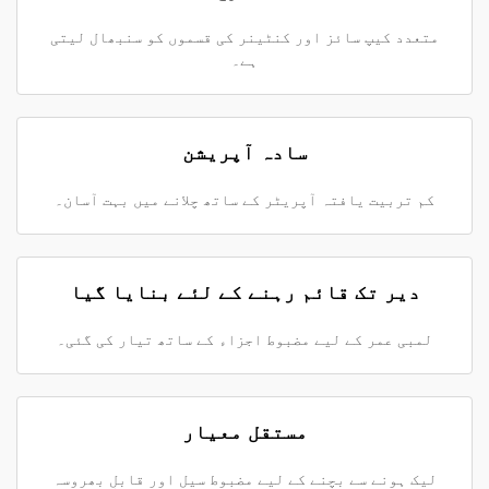
متعدد کیپ سائز اور کنٹینر کی قسموں کو سنبھال لیتی
ہے۔
سادہ آپریشن
کم تربیت یافتہ آپریٹر کے ساتھ چلانے میں بہت آسان۔
دیر تک قائم رہنے کے لئے بنایا گیا
لمبی عمر کے لیے مضبوط اجزاء کے ساتھ تیار کی گئی۔
مستقل معیار
لیک ہونے سے بچنے کے لیے مضبوط سیل اور قابلِ بھروسہ