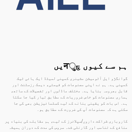
ہم سے کیوں چुनیں
گوانگژو ایل آٹومیشن مشینری کمپنی لمیٹڈ ایک ہائی ٹیک
کمپنی ہے۔ ہم نے اپنی مصنوعات کو قیمتی، دیمک رزسٹنٹ اور
قابل بھروسہ بنایا ہے۔ مختلف ماڈلوں اور تفصیلات کے ساتھ،
ہماری مصنوعات کو خاص ضروریات کے مطابق تیار کیا جا سکتا
ہے۔ اس بات کو یقینی بنانے کے لیے کسٹمائیزیشن بھی کی جا
سکتی ہے کہ مصنوعات آپ کی ضرورت کے مطابق ہو۔
کاروباری شراکت داروں/سپلائرز کے لیے، ہم مقابلے کی بنیاد پر
منافع کے تناسب اور گارنٹی شدہ سروس کی مدت کے دوران ہمیشہ