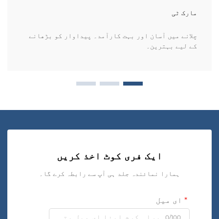
مارک ٹی
چلانے میں آسان اور بہت کارآمد۔ پیداوار کو بڑھانے
کے لیے بہترین۔
ایک فری کوٹ اخذ کریں
ہمارا نمائندہ جلد ہی آپ سے رابطہ کرے گا۔
ای میل
0/100