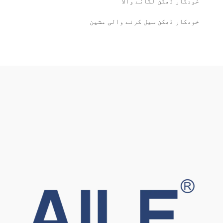
خودکار ڈھکن لگانے والا
خودکار ڈھکن سیل کرنے والی مشین