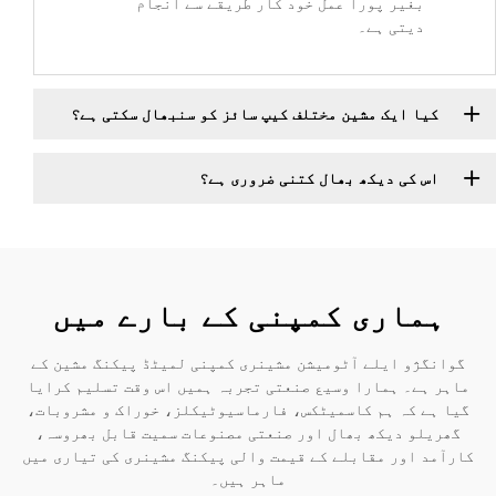
بغیر پورا عمل خود کار طریقے سے انجام
دیتی ہے۔
کیا ایک مشین مختلف کیپ سائز کو سنبھال سکتی ہے؟
اس کی دیکھ بھال کتنی ضروری ہے؟
ہماری کمپنی کے بارے میں
گوانگژو ایلے آٹومیشن مشینری کمپنی لمیٹڈ پیکنگ مشین کے
ماہر ہے۔ ہمارا وسیع صنعتی تجربہ ہمیں اس وقت تسلیم کرایا
گیا ہے کہ ہم کاسمیٹکس، فارماسیوٹیکلز، خوراک و مشروبات،
گھریلو دیکھ بھال اور صنعتی مصنوعات سمیت قابل بھروسہ،
کارآمد اور مقابلے کے قیمت والی پیکنگ مشینری کی تیاری میں
ماہر ہیں۔