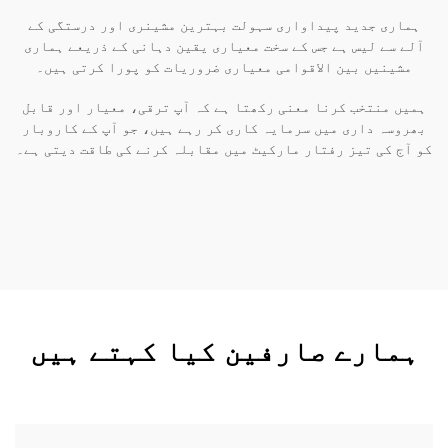
ہماری جدید پیداواری سہولت بہترین مشینری اور درستگی کے
آلے سے لیس ہے جس کے سخت معیاری یقین دہانی کے ذریعے ہماری
مشینیں بین الاقوامی معیاری ضروریات کو پورا کرتی ہیں۔
ہمیں منتخب کرنا معنی رکھتا ہے کہ آپ ترقی، معیار اور قابل
بھروسہ داری میں سرمایہ کاری کر رہے ہیں، جو آپ کے کاروبار
کو آج کی تیز رفتار مارکیٹ میں مقابلہ کرنے کی طاقت دیتی ہے۔
ہمارے صارفین کیا کہتے ہیں