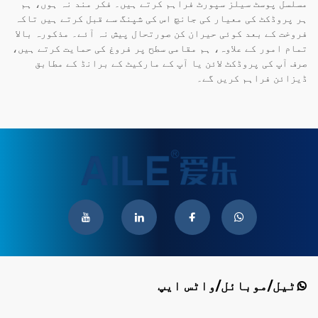
مسلسل پوسٹ سیلز سپورٹ فراہم کرتے ہیں۔ فکر مند نہ ہوں، ہم
ہر پروڈکٹ کی معیار کی جانچ اس کی شپنگ سے قبل کرتے ہیں تاکہ
فروخت کے بعد کوئی حیران کن صورتحال پیش نہ آئے۔ مذکورہ بالا
تمام امور کے علاوہ، ہم مقامی سطح پر فروغ کی حمایت کرتے ہیں،
صرف آپ کی پروڈکٹ لائن یا آپ کے مارکیٹ کے برانڈ کے مطابق
ڈیزائن فراہم کریں گے۔
ٹیل/موبائل/واٹس ایپ