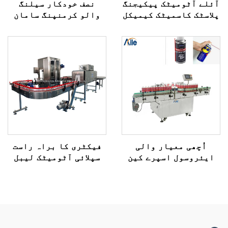
آئلے آٹومیٹک پیکیجنگ
نصف خودکار سیلنگ
پلاسٹک کاسمیٹک کیمیکل
والو کرمنپنگ سامان
بوتل سیلنگ مشین بیک
اینڈ کارٹن ٹیپ سیلنگ
پیکنگ مشین کے لیے
اُچھی معیار والی
فیکٹری کا براہ راست
ایئروسول اسپرے کین
سپلائی آٹومیٹک لیبل
آٹومیٹک چپکانے والی
لپیٹنے کا سامان گول
سرخ ٹیوب مشین
اور مربع بوتلوں کے
لیے چادر لیبلنگ مشین