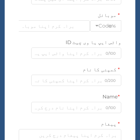
موبائل
Code
0/16
واٹس ایپ یا وی چیٹ ID
0/100
کمپنی کا نام
0/200
Name
0/100
پیغام