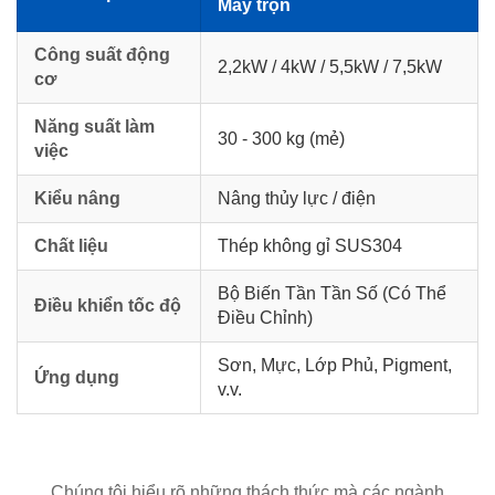
Máy trộn
Công suất động
2,2kW / 4kW / 5,5kW / 7,5kW
cơ
Năng suất làm
30 - 300 kg (mẻ)
việc
Kiểu nâng
Nâng thủy lực / điện
Chất liệu
Thép không gỉ SUS304
Bộ Biến Tần Tần Số (Có Thể
Điều khiển tốc độ
Điều Chỉnh)
Sơn, Mực, Lớp Phủ, Pigment,
Ứng dụng
v.v.
Chúng tôi hiểu rõ những thách thức mà các ngành