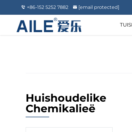
+86-152 5252 7882
[email protected]
TUI
Huishoudelike
Chemikalieë