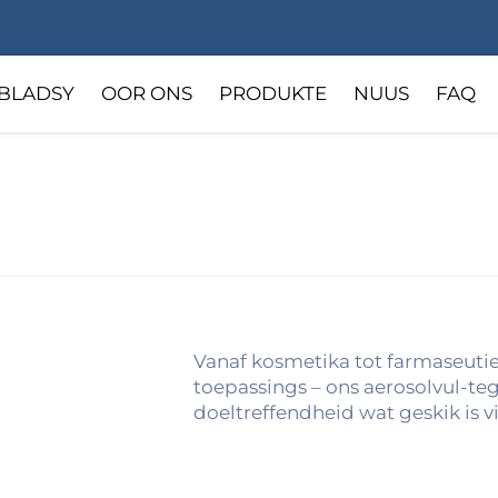
SBLADSY
OOR ONS
PRODUKTE
NUUS
FAQ
Vanaf kosmetika tot farmaseutie
toepassings – ons aerosolvul-teg
doeltreffendheid wat geskik is v