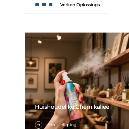
Verken Oplossings
Huishoudelike Chemikalieë
Meer Inligting