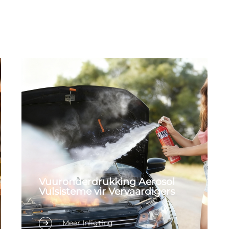
Vuuronderdrukking Aerosol
Vulsisteme vir Vervaardigers
Meer Inligting