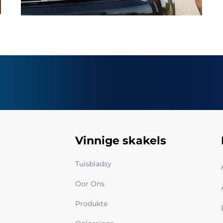
Vinnige skakels
Tuisbladsy
Oor Ons
Produkte