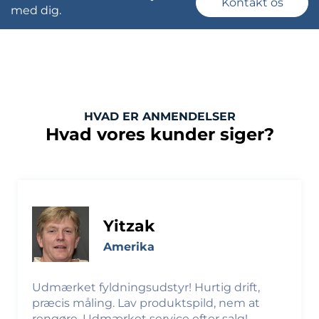
Kontakt os
med dig.
HVAD ER ANMENDELSER
Hvad vores kunder siger?
Yitzak
Amerika
Udmærket fyldningsudstyr! Hurtig drift,
præcis måling. Lav produktspild, nem at
rengøre. Udmærket service efter salg!