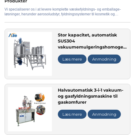
Produkter
Vi specialiserer os i at levere komplette væskefyldnings- og emballage-
løsninger, herunder aerosoludstyr, fyldningssystemer til kosmetik og
Anvendelse
personlig pleje, parfumeproduktionslinjer samt vandbehandlingsanlæg.
Vores tilbud omfatter både enkeltmaskiner og fuldt automatiserede
produktionslinjer, og vi tilbyder tilpasning efter specifikke produktionsbehov
og materialekrav.
Stor kapacitet, automatisk
SUS304
vakuumemulgeringshomogenisat
til shampoo, kropsvask,
pumpe, motor, fast enhed
Læs mere
Anmodning
Halvautomatisk 3-i-1 vakuum-
og gasfyldningsmaskine til
gaskomfurer
Læs mere
Anmodning