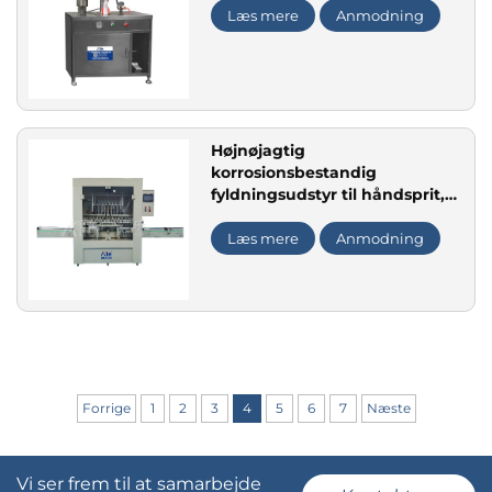
Læs mere
Anmodning
Højnøjagtig
korrosionsbestandig
fyldningsudstyr til håndsprit,
syreholdig væske, ti-hovedet
fyldningsmaskine med
Læs mere
Anmodning
modkorrosionsbeskyttelse
Forrige
1
2
3
4
5
6
7
Næste
Vi ser frem til at samarbejde