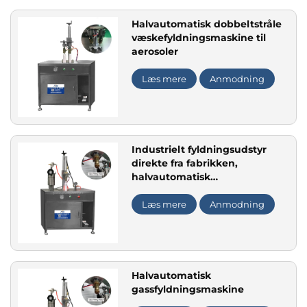
Halvautomatisk dobbeltstråle
væskefyldningsmaskine til
aerosoler
Læs mere
Anmodning
Industrielt fyldningsudstyr
direkte fra fabrikken,
halvautomatisk
aerosolgassfyldningsmaskine
til salg
Læs mere
Anmodning
Halvautomatisk
gassfyldningsmaskine