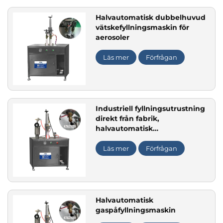
Halvautomatisk dubbelhuvud
vätskefyllningsmaskin för
aerosoler
Läs mer
Förfrågan
Industriell fyllningsutrustning
direkt från fabrik,
halvautomatisk
aerosolgaspåfyllningsmaskin
till salu
Läs mer
Förfrågan
Halvautomatisk
gaspåfyllningsmaskin