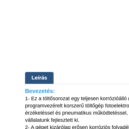
Leírás
Bevezetés:
1- Ez a töltősorozat egy teljesen korrózióálló
programvezérelt korszerű töltőgép fotoelekt
érzékeléssel és pneumatikus működtetéssel,
vállalatunk fejlesztett ki.
2- A gépet kizárólag erősen korróziós folyad