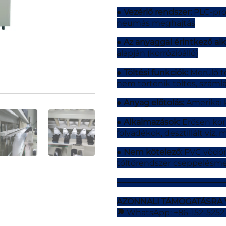
●
Vezérlő rendszer:
PLC-pro
neumás meghajtás
●
Az anyaggal érintkező al
alapján (korrózióálló)
●
Töltési funkciók:
Merülő tö
nem történik töltés, számlá
●
Anyag előtolás:
Amerikai
●
Alkalmazások:
Erősen korr
folyadékok, desztillált ví
●
Nem kötelező:
PVC vödör
töltőrendszer cseppelésme
━━━━━━━━━━━━━━━━━━━━━
AZONNALI TÁMOGATÁSRA 
💬 WhatsApp: +86-152-5252-