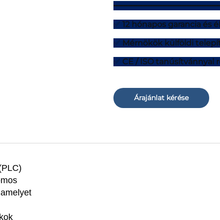
━━━━━━━━━━━━━━━━━━━━━
✅
12 hónapos garancia és 
✅
Mérnökök külföldi telepít
✅
CE / ISO tanúsítvánnyal 
Árajánlat kérése
 (PLC)
romos
 amelyet
ékok