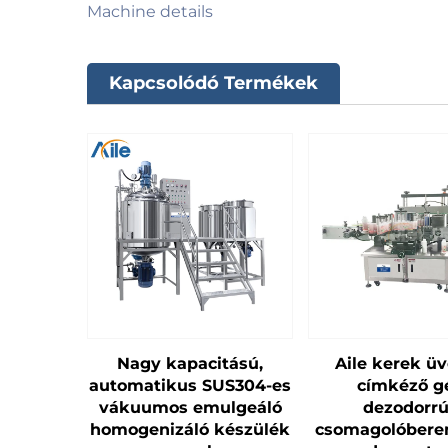
Kapcsolódó Termékek
Nagy kapacitású,
Aile kerek ü
automatikus SUS304-es
címkéző g
vákuumos emulgeáló
dezodorr
homogenizáló készülék
csomagolóbere