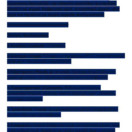
γέμισματος διασφαλίζει την απουσία φυσαλίδων ή σταγόνων.
Ιδανικό για ισχυρά διαβρωτικά υγρά, αντισηπτικά χεριών, οξέα
υγρά και προϊόντα με υψηλή αφρώδη διαπερατότητα.
━━━━━━━━━━━━━━━━━━━━━━━━━━
Βασικές προδιαγραφές
●
Κεφάλες γεμισμού:
10 κεφαλές
●
Σύστημα ελέγχου:
Έλεγχος με πρόγραμμα PLC + φωτοηλεκτρική
αίσθηση + πνευματική ενεργοποίηση
●
Εξαρτήματα επαφής με το υλικό:
Προσαρμόσιμα βάσει των
χαρακτηριστικών του προϊόντος (ανθεκτικά στη διάβρωση)
●
Χαρακτηριστικά γέμισματος:
Βυθιζόμενο γέμισμα,
χρονοδιακοπτόμενο γέμισμα, κανένα γέμισμα χωρίς μπουκάλι,
λειτουργία μέτρησης
●
Τροφοδοσία Υλικού:
Αμερικανική πνευματική διαφραγματική
αντλία ανθεκτική στη διάβρωση
●
Εφαρμογές:
Ισχυρά διαβρωτικά υγρά, αντισηπτικά χεριών, οξέα
υγρά, καθαρό νερό, προϊόντα με υψηλή αφρώδη διαπερατότητα