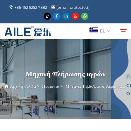
+86-152 5252 7882
[email protected]
EL
Ποιοι Είμαστε
Αναζήτηση
Μηχανή πλήρωσης υγρών
Προϊόντα
Αρχική σελίδα
>
Προϊόντα
>
Μηχανές Γεμίσματος Αερολυμάτων
Ειδήσεις
Συχνές Ερωτήσεις
Epi Koinonia