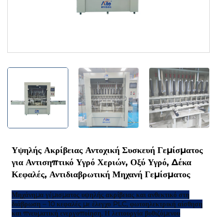
Υψηλής Ακρίβειας Αντοχική Συσκευή Γεμίσματος
για Αντισηπτικό Υγρό Χεριών, Οξύ Υγρό, Δέκα
Κεφαλές, Αντιδιαβρωτική Μηχανή Γεμίσματος
Μηχάνημα γέμισματος υψηλής ακρίβειας και ανθεκτικό στη
διάβρωση – 10 κεφαλές με έλεγχο PLC, φωτοηλεκτρική αίσθηση
και πνευματική ενεργοποίηση. Η λειτουργία βυθιζόμενου