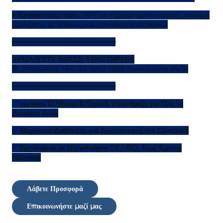
●
Προαιρετικός:
Κάδος PVC για γέμισμα κρύου κύματος, σύστημα
γέμισματος με ανύψωση και λειτουργία αντισταγόνων
━━━━━━━━━━━━━━━━━━━━━━━━━━
ΧΡΕΙΑΖΕΣΤΕ ΑΜΕΣΗ ΥΠΟΣΤΗΡΙΞΗ;
💬 WhatsApp: +86-152-5252-7882 (Συνδεδεμένοι 24/7)
━━━━━━━━━━━━━━━━━━━━━━━━━━
✅
εγγύηση 12 Μηνών & Τεχνική Υποστήριξη για Όλη τη
Διάρκεια Ζωής
✅
Μηχανικοί Διαθέσιμοι για Εγκατάσταση στο Εξωτερικό
✅
Εργοστάσιο με Πιστοποίηση CE / ISO, Τιμή Άμεσης
Πώλησης
Λάβετε Προσφορά
Επικοινωνήστε μαζί μας