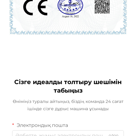
Сізге идеалды толтыру шешімін
табыңыз
Өніміңіз туралы айтыңыз, біздің команда 24 сағат
ішінде сізге дұрыс машина ұсынады
Электрондық пошта
0/100