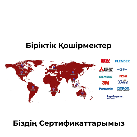
Біріктік Қошірмектер
Біздің Сертификаттарымыз