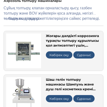
Аэрозоль толтыру машиналары
Сұйық толтыру, клапан орналастыру, қысу, газбен
толтыру және BOV жүйелерін қоса алғанда, негізгі
Өнімді Қолдану
толтыру модульдері
— барлығы сіздің қажеттіліктеріңізге сәйкес реттеледі.
Жоғары дәлдікті коррозияға
тұрақты толтыру құрылғысы
қол антисептигі үшін,
қышқылды сұйықты, он
басты коррозияға тұрақты
Көбірек оқу
Сұраныс
толтыру машинасы
Шаш гелін толтыру
машинасы Шампунь және
душ гелі косметика кремі
майлау құралы өндірісі
толтыру машинасы
Көбірек оқу
Сұраныс