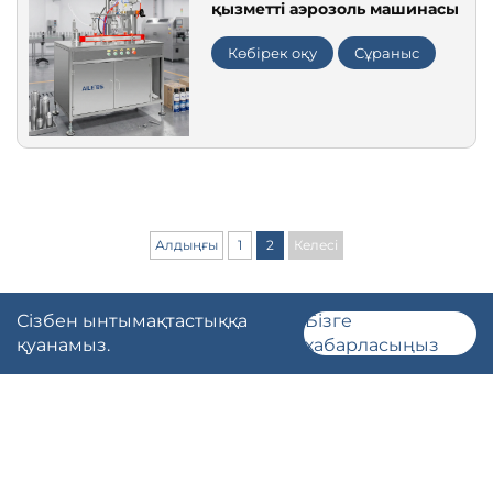
қызметті аэрозоль машинасы
Көбірек оқу
Сұраныс
Алдыңғы
1
2
Келесі
Сізбен ынтымақтастыққа
Бізге
қуанамыз.
хабарласыңыз