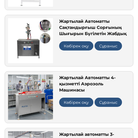
Жартылай Автоматты
Сақтандырғыш Сорғының
Шығырын Бүгілетін Жабдық
Көбірек оқу
Сұраныс
Жартылай Автоматты 4-
қызметті Аэрозоль
Машинасы
Көбірек оқу
Сұраныс
Жартылай автоматты 3-