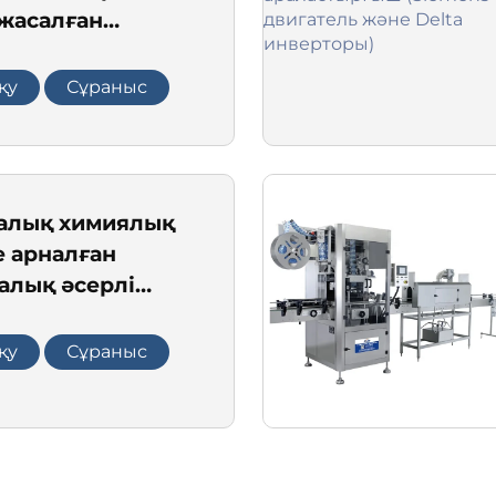
 жасалған
ру және сақтау
ы (50L - 10,000L
қу
Сұраныс
 жасауға болады)
алық химиялық
е арналған
алық әсерлі
тік толтыру
ң жабдығы,
қу
Сұраныс
 ыдыстарының
рғыш клапанын
инасы