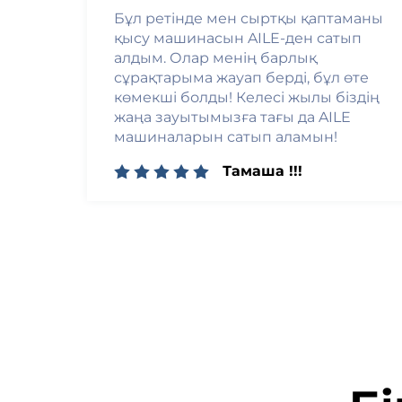
Бұл ретінде мен сыртқы қаптаманы
қысу машинасын AILE-ден сатып
алдым. Олар менің барлық
сұрақтарыма жауап берді, бұл өте
көмекші болды! Келесі жылы біздің
жаңа зауытымызға тағы да AILE
машиналарын сатып аламын!
Тамаша !!!