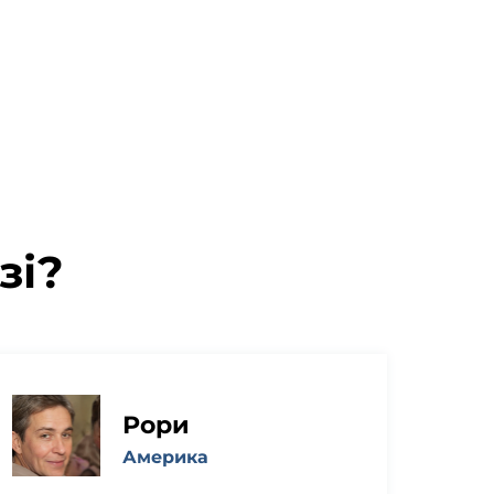
зі?
Рори
Америка