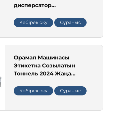
дисперсатор
араластырғыш (Siemens
двигатель және Delta
Көбірек оқу
Сұраныс
инверторы)
Орамал Машинасы
Этикетка Созылатын
Тоннель 2024 Жаңа
Өнімдер Үшін Булы
Созылу Пеші Орама
Көбірек оқу
Сұраныс
Машинасы