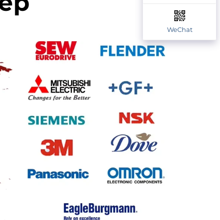
тер
WeChat