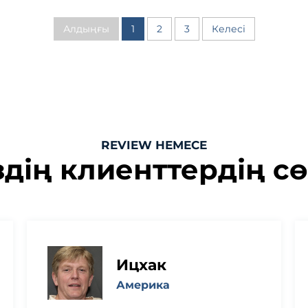
Алдыңғы
1
2
3
Келесі
REVIEW НЕМЕСЕ
здің клиенттердің сө
Ицхак
Америка