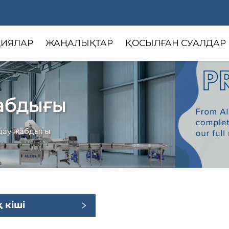
ИЯЛАР
ЖАҢАЛЫҚТАР
ҚОСЫЛҒАН СУАЛДАР
жабдығы
лдау жабдығы
 кіші
ар