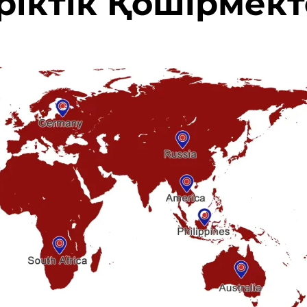
ріктік Қошірмек