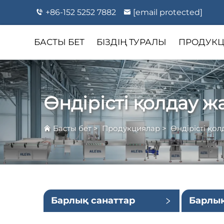
+86-152 5252 7882
[email protected]
БАСТЫ БЕТ
БІЗДІҢ ТУРАЛЫ
ПРОДУКЦ
Өндірісті қолдау 
Басты бет
>
Продукциялар
>
Өндірісті қо
Барлық санаттар
Барлық
санатт