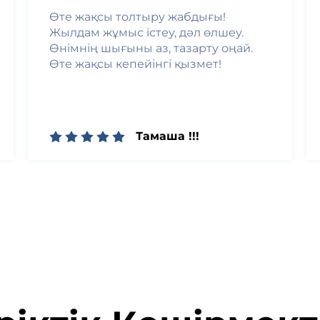
Өте жақсы толтыру жабдығы!
Жылдам жұмыс істеу, дәл өлшеу.
Өнімнің шығыны аз, тазарту оңай.
Өте жақсы кепейінгі қызмет!
Тамаша !!!