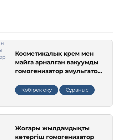
Косметикалық крем мен
майға арналған вакуумды
гомогенизатор эмульгатор
араластырғыш
Көбірек оқу
Сұраныс
Жоғары жылдамдықты
көтергіш гомогенизатор