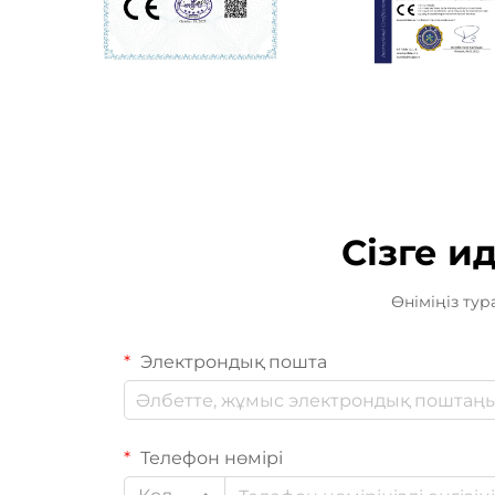
Сізге и
Өніміңіз тур
Электрондық пошта
Телефон нөмірі