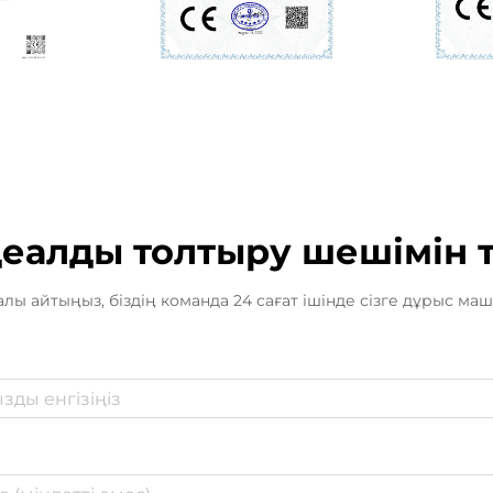
деалды толтыру шешімін
алы айтыңыз, біздің команда 24 сағат ішінде сізге дұрыс м