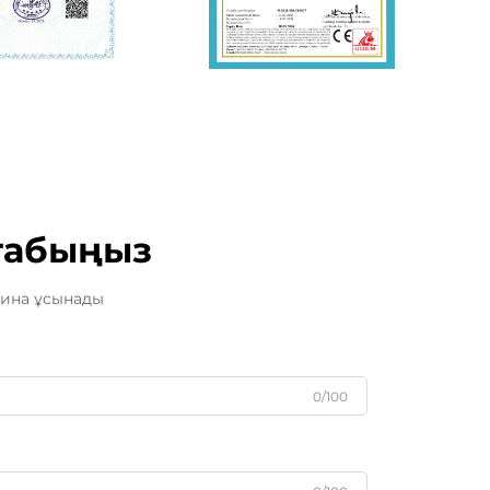
 табыңыз
ашина ұсынады
0/100