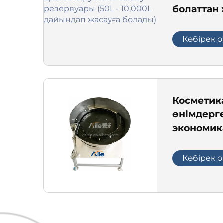
болаттан
араласты
резервуар
Көбірек о
дайындап
Косметик
өнімдерг
экономик
өнеркәсіп
желісіні
Көбірек о
аэрозоль
сақтанды
беру маш