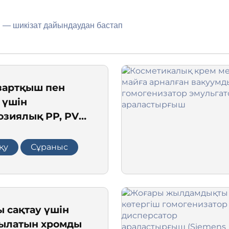
рі — шикізат дайындаудан бастап
азартқыш пен
 үшін
озиялық PP, PVC
аластыру
ы
қу
Сұраныс
 сақтау үшін
ылатын хромды