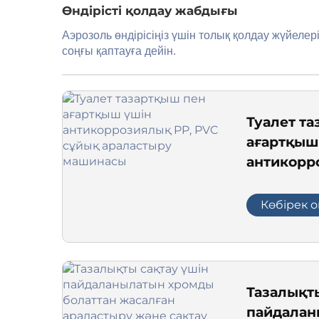
Өндірісті қолдау жабдығы
Аэрозоль өндірісіңіз үшін толық қолдау жүйеле
соңғы қаптауға дейін.
Туалет т
ағартқыш
антикорр
сұйық ар
машинас
Көбірек о
Тазалықты
пайдалан