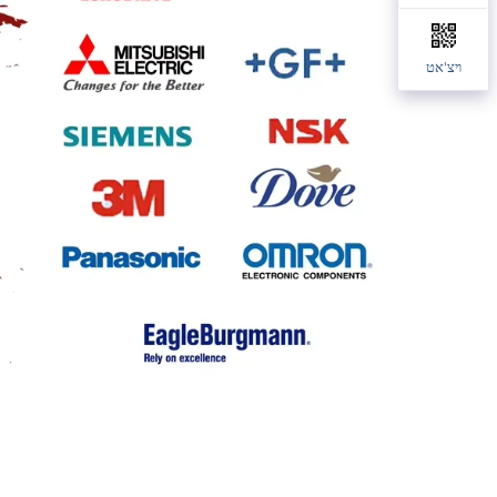
ויצ'אט