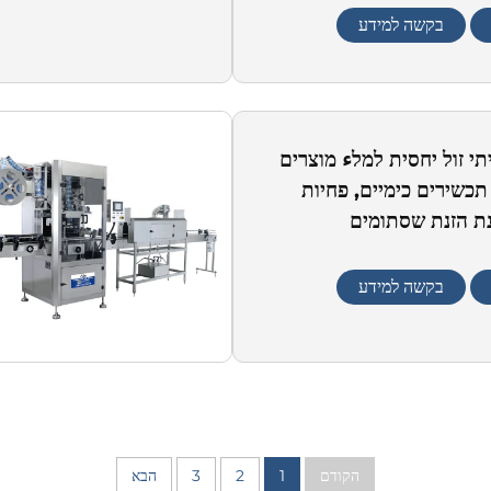
בקשה למידע
תי זול יחסית למלء מוצרים
תכשירים כימיים, פחיות
נת הזנת שסתומים
בקשה למידע
הקודם
1
2
3
הבא