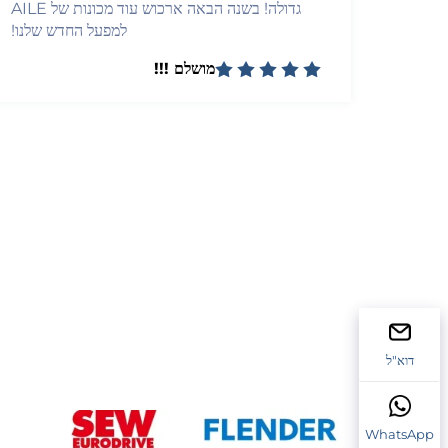
גדולה! בשנה הבאה ארכוש עוד מכונות של AILE
למפעל החדש שלנו!
מושלם !!!
דוא"ל
WhatsApp