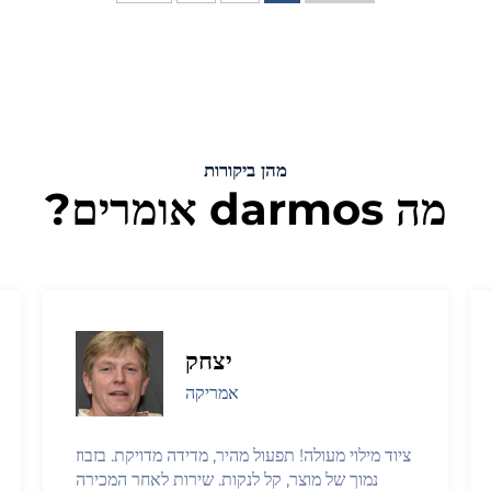
מהן ביקורות
מה darmos אומרים?
יצחק
אמריקה
ציוד מילוי מעולה! תפעול מהיר, מדידה מדויקת. בזבוז
נמוך של מוצר, קל לנקות. שירות לאחר המכירה