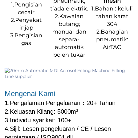
pneumatik;
mesin
1.Pengisian
tiada elektrik.
1.Bahan : keluli
cecair
2.Kawalan
tahan karat
2.Penyekat
butang;
304
injap
manual dan
2.Bahagian
3.Pengisian
separa-
pneumatik:
gas
automatik
AirTAC
boleh tukar
Mengenai Kami
1.Pengalaman Pengeluaran：20+ Tahun
2.Keluasan Kilang: 5000m³
3.Individu syarikat: 100+
4.Sijil: Lesen pengeluaran / CE / Lesen
perniagaan / ISO9001 dll.