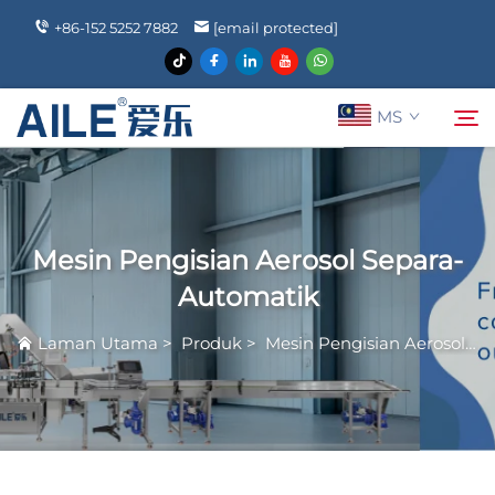
+86-152 5252 7882
[email protected]
MS
Mengenai Kami
Cari
Mesin Pengisian Aerosol Separa-
Produk
Automatik
Laman Utama
>
Produk
>
Mesin Pengisian Aerosol
>
Berita
Soalan Lazim
Hubungi Kami