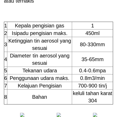
atau terhakis
1
Kepala pengisian gas
1
2
Isipadu pengisian maks.
450ml
Ketinggian tin aerosol yang
3
80-330mm
sesuai
Diameter tin aerosol yang
4
35-65mm
sesuai
5
Tekanan udara
0.4-0.6mpa
6
Penggunaan udara maks.
0.8m3/min
7
Kelajuan Pengisian
700-900 tin/j
keluli tahan karat
8
Bahan
304