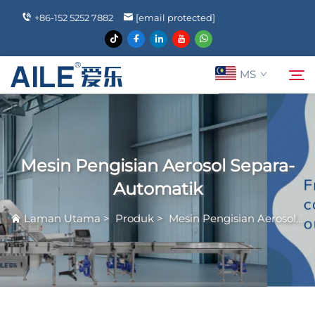
+86-152 5252 7882
[email protected]
MS
Mengenai Kami
Cari
Mesin Pengisian Aerosol Separa-
Produk
Automatik
Laman Utama
>
Produk
>
Mesin Pengisian Aerosol
>
Berita
Soalan Lazim
Hubungi Kami