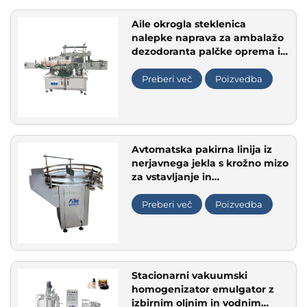
Aile okrogla steklenica
nalepke naprava za ambalažo
dezodoranta palčke oprema iz
nerjavnega jekla ravna
površina kvadratna nalepke
Preberi več
Poizvedba
naprava
Avtomatska pakirna linija iz
nerjavnega jekla s krožno mizo
za vstavljanje in
odstranjevanje steklenic za
razvrščevalno proizvodno linijo
Preberi več
Poizvedba
Stacionarni vakuumski
homogenizator emulgator z
izbirnim oljnim in vodnim