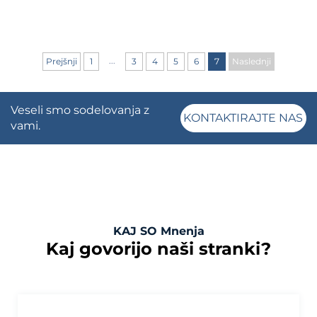
...
Prejšnji
1
3
4
5
6
7
Naslednji
Veseli smo sodelovanja z
KONTAKTIRAJTE NAS
vami.
KAJ SO Mnenja
Kaj govorijo naši stranki?