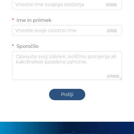
0/200
Ime in priimek
0/100
Sporočilo
0/1000
Pošlji