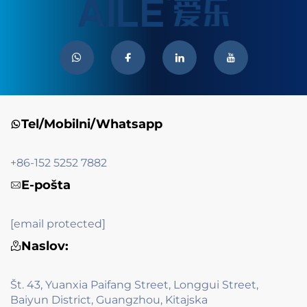
Tel/Mobilni/Whatsapp
+86-152 5252 7882
E-pošta
[email protected]
Naslov:
Št. 43, Yuanxia Paifang Street, Longgui Street,
Baiyun District, Guangzhou, Kitajska