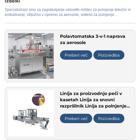
Izdelki
Specializirani smo za zagotavljanje celovitih rešitev za polnjenje tekočin in
embaliranje, vključno z opremo za aerosole, sistemi za polnjenje
Uporaba
kozmetičnih izdelkov in izdelkov za nego osebe, proizvodnimi linijami za
parfume ter sistemi za čiščenje vode. Naša ponudba obsega od samostojnih
naprav do popolnoma avtomatiziranih proizvodnih linij, pri čemer so na voljo
prilagoditve za izpolnitev posebnih zahtev glede proizvodnje in materialov.
Polavtomatska 3-v-1 naprava
za aerosole
Preberi več
Poizvedba
Linija za proizvodnjo peči v
kasetah Linija za snovni
razpršilnik Linija za polnjenje
aerosolnih naprav za enkratno
uporabo za barvanje las
Preberi več
Poizvedba