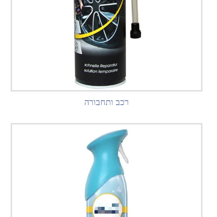
רכב ותחבורה