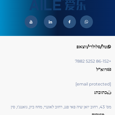
טל/סלולרי/ווצאפ
+86-152 5252 7882
דוא"ל
[email protected]
כתובת:
מס' 43, רחוב יואן שיה פאי פנג, רחוב לאונגיי, מחוז ביון, גואנגג'ו, סין
מוצרים