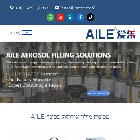
+86-152 5252 7882
[email protected]
IW
אודותינו
חיפוש
מוצרים
חֲדָשִים
מכונות מילוי אירוסול בפינה AILE
שאלה נפוצה
לְהִתְחַבֵּר אֵלֵינוּ