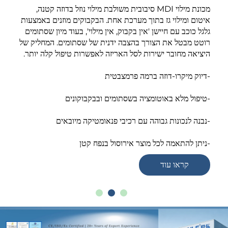
מכונת מילוי MDI סיבובית משולבת מילוי נוזל בדוזה קטנה,
איטום ומילוי גז בתוך מערכת אחת. הבקבוקים מוזנים באמצעות
גלגל כוכב עם חיישן 'אין בקבוק, אין מילוי', בעוד מיון שסתומים
רוטט מבטל את הצורך בהצבה ידנית של שסתומים. המחליק של
היציאה מחובר ישירות לסל האריזה לאפשרות טיפול קלה יותר.
-דיוק מיקרו-דוזה ברמה פרמצבטית
-טיפול מלא באוטומציה בשסתומים ובבקבוקונים
-נבנה לנכונות גבוהה עם רכיבי פנאומטיקה מיובאים
-ניתן להתאמה לכל מוצר אירוסול בנפח קטן
קראו עוד