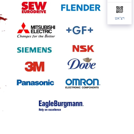
ויצ'אט