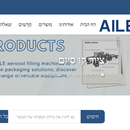
דף הבית
אודותינו
מוצרים
חֲדָשִים
שאלה 
ציוד קו סיום
דף הבית
>
מוצרים
>
معدات תמיכה בייצור
>
ציוד קו סיום
כל ה
חיפוש