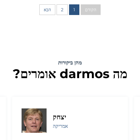
הקודם
1
2
הבא
מהן ביקורות
מה darmos אומרים?
יצחק
אמריקה