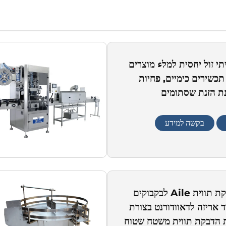
תי זול יחסית למלء מוצרים
תכשירים כימיים, פחיות
נת הזנת שסתומים
בקשה למידע
מכונת הדבקת תווית Aile לבקבוקים
וד אריזה לדאוודורנט בצורת
ת הדבקת תווית משטח שטוח