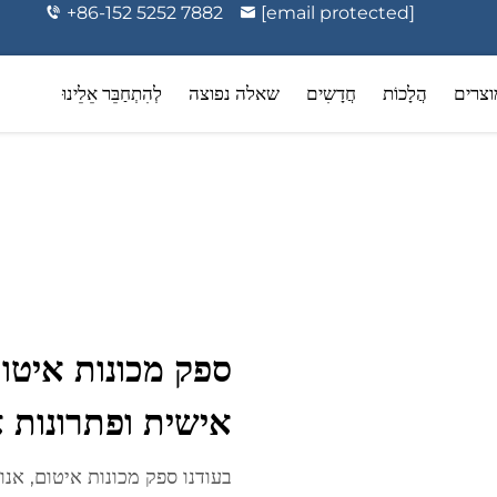
+86-152 5252 7882
[email protected]
וצרים
הֲלָכוֹת
חֲדָשִים
שאלה נפוצה
לְהִתְחַבֵּר אֵלֵינוּ
ה וטיפוח אישי
אירוזולי תרופתיים
ספק מכונות איטו
אישית ופתרונות א
בעודנו ספק מכונות איטום, אנ