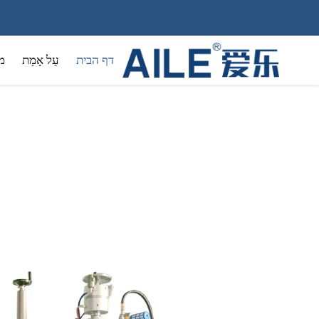
דף הבית
עַל אָמַת
מ
קוסמטיק