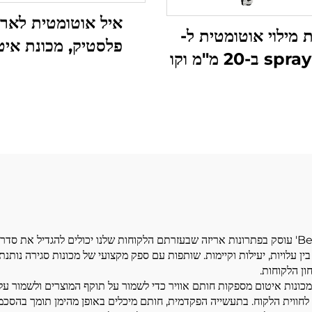
איל אוטומטית לארי
 מילוי אוטומטית ל-
פלסטיק, מכונת איט
spray MDI ב-20 מ"מ וקו
לבקבוקי קוסמטיק
מילוי
וכימיקלים, איטום סופ
קלטת קרטון
המונח 'Being a trusted capping machine supplier' עוסק בפתרונות אריזה שבעזרתם הלקוחות שלנו 
 בין עלויות, יעילות וקיימות. שותפות עם ספק מקצועי של מכונות סגירה נו
ון הלקוחות.
 מכונות איטום מספקות חותם אוויר כדי לשמור על תוקף המוצרים ולשמור 
ה לחווית הלקוח. בתעשייה הפקדמית, חותם מיכלים באופן מהימן תומך בהסכ