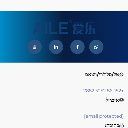
טל/סלולרי/ווצאפ
+86-152 5252 7882
אימייל
[email protected]
כתובת: