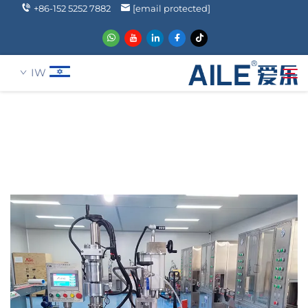
+86-152 5252 7882
[email protected]
IW
עַל אָמַת
חיפוש
מוצרים
הֲלָכוֹת
חֲדָשִים
שאלה נפוצה