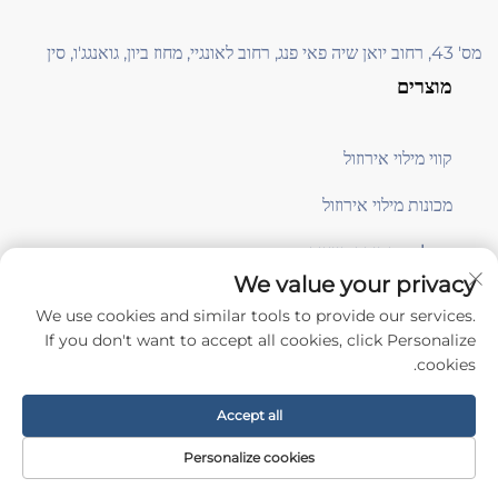
מס' 43, רחוב יואן שיה פאי פנג, רחוב לאונגיי, מחוז ביון, גואנגג'ו, סין
מוצרים
קווי מילוי אירוזול
מכונות מילוי אירוזול
معدات תמיכה בייצור
We value your privacy
We use cookies and similar tools to provide our services.
הירשמו
If you don't want to accept all cookies, click Personalize
cookies.
כל הזכויות שמורות © Guangzhou Aile Automation Equipment Co., Ltd. -
Accept all
מדיניותICY
Personalize cookies
גלול למעלה