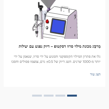
מַרכַּז: מכונת מילוי סרוו דסקטופ – דיוק נפגש עם יעילות
גלו את פתרון המילוי הקומפקטי והמנוע על ידי סרוו, שנאמן על ידי
יותר מ-1000 יצרנים. השג דיוק של ±0.5 גרם, צמצמו פסולים וחסכו
שטח. מתאים לקוסמטיקה, מזון, פארמה ועוד. בקשו הצעת מחיר עוד
היום.
הצג עוד