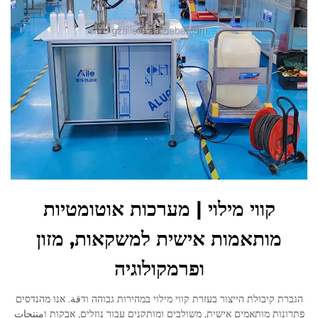
לְהִתְחַבֵּר אֵלֵינוּ
קווי מילוי | מערכות אוטומטיות
מותאמות אישית למשקאות, מזון
ופרמקולוגיה
הגברת קיבולת הייצור בעזרת קווי מילוי במהירות גבוהה ודقة. אנו מהנדסים
פתרונות מותאמים אישית, משולבים ומותקנים עבור נוזלים, אבקות וمنتجات