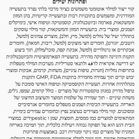
ופתרונות יעילים
קווי ייצור למילוי אוטומטי משמשים כציוד מרכזי בלתי נפרד בתעשייה
המודרנית, ומשמשים בתוכניות רבות ובתעשייה קריטיות, בהן המזון
והמשקאות, פארמה וביוטכנולוגיה, קוסמטיקה וטיפוח אישי, כימיקלים
ושמנים, ומוצרי בית. בתעשייה המזון והמשקאות, קווי מילוי עוסקים
בתהליך יעיל של נוזלים (למשל, מיץ, חלב), מוצרים צמיגים (למשל,
רוטבים, יוגורט), חומרים חצי מוצקים (למשל, ריבות, חמאה), וחומרים
אבקתיים או גרנולריים (למשל, אבקת קפה, סוכר/מלח), תוך ביצוע
תקנות היגיינה ותפוקה מהירה. בתעשייה הפארמוציטית והביוטכנולוגית
יש דרישה אקראית לדقة ולתנאי סטריליות. מערכות המילוי מטפלות
בתרופות נוזליות (חנויות, טיפות עיניים), משחות, קרמים, אבקות ומוצרי
יבוש קרים תוך עמידה מחמירה בתקנות GMP, FDA ותקנות
מנהלתיות אחרות. תעשיית הקוסמטיקה וטיפוח האישי סומכת על
טיפול מדויק במגוון טקסטורות של מוצרים - כולל קרמים, שמפו, ג'לים,
משחת שיניים - תוך שמירה על שלמות המוצר והעיצוב החיצוני של
האריזה. בתעשייה הכימית ושמנים מטפלים בחומרים אגרסיביים
ומסוכנים. קווי מילוי מצוידים בעיצוב נפיץ ובחומרים עמידים כימיית,
המתאימים למוצרים כמו ממסים, חומצות, שמן ו pesticידים. במוצרי
הבית דגש הוא על תפוקה גבוהה ויעילות כלכלית, תוך תמיכה באריזה
המונית של מוצרים כמו ניקוי ומנורות רכב. באמצעות פתרונות
מותאמים אישית, קווי ייצור למילוי אוטומטיים מעצימים את היעילות,