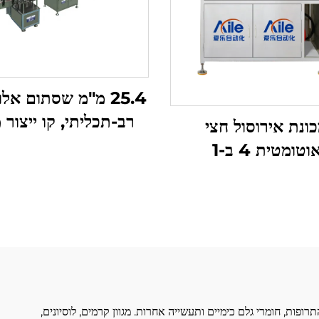
25.4 מ"מ שסתום אלו
רב-תכליתי, קו ייצור מ
ונת אירוסול חצי
אוטומטי BOV 
וטומטית 4 ב-1
プレー, ס
プレー לטיפוח עור
פות, חומרי גלם כימיים ותעשייה אחרות. מגוון קרמים, לוסיונים,