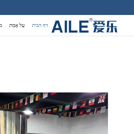
דף הבית
עַל אָמַת
מ
קוסמטיק