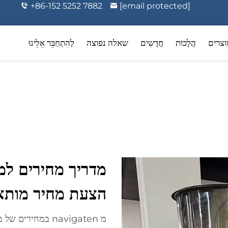
+86-152 5252 7882
[email protected]
וצרים
הֲלָכוֹת
חֲדָשִים
שאלה נפוצה
לְהִתְחַבֵּר אֵלֵינוּ
ה וטיפוח אישי
אירוזולי תרופתיים
הצעת מחיר מותא
מ navigaten במחיר