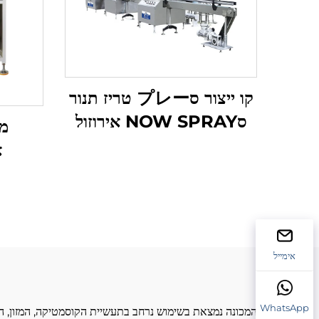
קו ייצור סプレー טריז תנור
סNOW SPRAY אירוזול
מכ
filling מכונת קו
א
ייצורDisposable hair
color spray aerosol
filling קו ייצור
אימייל
WhatsApp
המכונה נמצאת בשימוש נרחב בתעשיית הקוסמטיקה, המזון, התרו