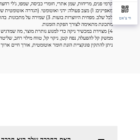
קרמי פנים, מריחות, שמן אתרי, חומרי כביסה, שמפו, ג'לי רחצה
מאפיינים: 1) מצב פעולה: ידני ואוטומטי. (הגדרה אוטומטית של מרווחי זמן) 2) מילוי תלת-שלבי, ניתן להגדיר נפח וскорость מילוי
לכל שלב. מפחית היווצרות בועות. 3) שמירה על מתכונות. בהתאם לתכונות הייצור ומנפח המילוי של כל מוצר, ניתן להגדיר
ווי צ'אט
מתכונת מתאימה לצורך הפקת הזמנות.
4) מצוידת במכשיר ניקה כדי למנוע נותרת מוצר, מה שמדגיש את דיוק המילוי והנקיון. יתרונות: מהירות מילוי גבוהה,
ממשק קל להפעלה, נפח קטן, ניקוי קל, טווח מילוי רחב, שליטה במנוע סרво, יציבה ו
ניתן להתקין פונקציית הזנת חומר אוטומטית, אורך חיים ארוך ו
האם החברה שלך היא חברה 