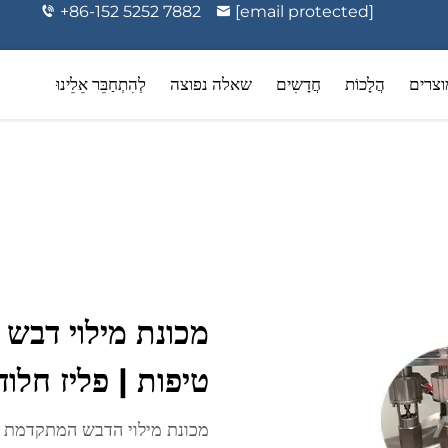
+86-152 5252 7882
[email protected]
וצרים
הֲלָכוֹת
חֲדָשִים
שאלה נפוצה
לְהִתְחַבֵּר אֵלֵינוּ
ה וטיפוח אישי
אירוזולי תרופתיים
מכונת מילוי דבש 
טיפות | פליז חלוד
מכונת מילוי הדבש המתקדמת של