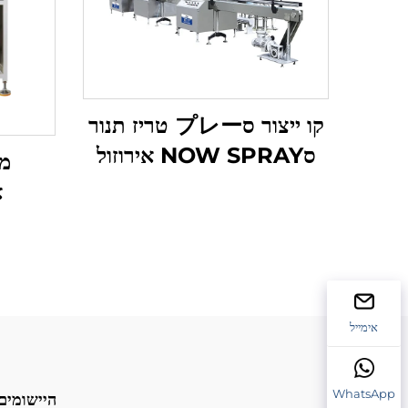
קו ייצור סプレー טריז תנור
סNOW SPRAY אירוזול
מכ
filling מכונת קו
א
ייצורDisposable hair
color spray aerosol
filling קו ייצור
אימייל
WhatsApp
היישומים