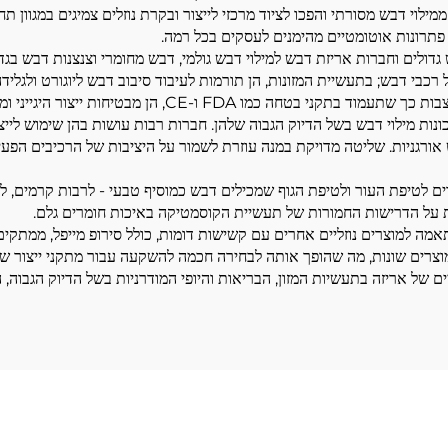
ילוי דבש מסורתי והפכו לציוד מרכזי לייצור ובקרת נוזלים צמיגים במגוון תחו
 פתרונות אוטומטיים מהימנים לעסקים בכל רמה.
דולים וחברות אריזת דבש למילוי דבש גולמי, דבש מחומרי וצנצנות דבש בגדל
ל רכבי דבש; בתעשיית המזונות, הן תורמות לעיבוד סיבוב דבש ליוגורט ולגלי
מכונות מילוי דבש בשל הדיוק הגבוה שלהן. חברות רבות עושות בהן שימוש ליי
 אורגניות. שליטה מדויקת במנה עוזרת לשמור על היציבות של הרכיבים הפעי
ים לטיפת העור ולטיפת הגוף שמכילים דבש כמוסיף טבעי - לרבות קרמים, לוט
ת על הדרישות החמורות של תעשיית הקוסמטיקה באיכות חומרים גלם.
מה למוצרים נוזליים אחרים עם קשישות דומות, כולל סירופ מייפל, ממתקים, 
רים שונות, מה שהופך אותה לבחירה חכמה להשקעה עבור מתקני ייצור של 
ניים של אריזה בתעשיות המזון, הבריאות והיופי המודרניות בשל הדיוק הגבוה,