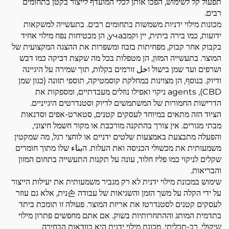
תפעול קל לשימוש, הפכו אותן לכלי המועדף לייצור בקטן בתחומים
רבים.
מכונות מילוי ידניות משמשות בתחומים רבים. בתעשייה למשקאות
ידועות, כמו בירה ביתית, יין וקמבуча, הן מבטיחות נפח מילוי אחיד
בקבוק אחר קבוק, מפחיתות בזבוז ומשפרות את ההצגה המקצועית של
המוצר. בתעשייה המזון, הן מטפלות בכל מה שקצת דביקה כמו דבש
ושרפים ועד שמן בישול וخل זורמים בקלות, תוך שמירה על היגיינה
ודיוק. בנוסף, הן מצוינות במחלקת קוסמטיקה, תוספי תזונה (כגון שמן
CBD), agents ניקוי ואפילו נוזלים מעבדתיים, ומספקות את
הדרישות החמורות של המשתמשים לדיוק וסטנדרטים היגייניים.
הציוד הזה מתאים במיוחד לעסקים קטנים, סטארט-אפים וסדנאות
מבתי מגורים. אין צורך בהתקנה מורכבת או מקור חשמל חיצוני,
והפעלה מתבצעת באמצעות שלטים ידניים או לוחצי רגל, מה שמקטין
משמעותית את מכשולי הכניסה ואת העלות. הبناء שלו מתוך חומרים
שקלים לניקוי כמו פליז חלוד, עונה על תקנות התעשייה בתחום המזון
והבריאות.
שימוש במכונת מילוי ידנית לא רק מגביר משמעותית את יעילות הייצור
על ידי הקלה על משך הזמן והשגיאות של עבודה 손נית, אלא גם עוזר
לעסקים קטנים לסטנדרטז את אריזת המוצר. פעולה זו תומכת ביתד
בתדמית המותג וההתחרותיות בשוק. אם אתם מחפשים פתרון מילוי
שיקולי, רב-תכליתי, מכונת מילוי ידנית היא בוודאות הבחירה