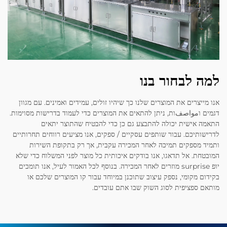
למה לבחור בנו
אנו מייצרים את המוצרים שלנו כך שיהיו זולים, עמידים ואמינים. עם מגוון
דגמים וمواصفות, ניתן להתאים את המוצרים כדי לעמוד בדרישות מסוימות.
התאמה אישית יכולה להתבצע גם כן כדי להבטיח שהתוצר יתאים
לדרישותיכם. עבור שותפים עסקיים / ספקים, אנו מציעים רווחים תחרותיים
ותמיד מספקים תמיכה לאחר המכירה עקבית, אך רק בתקופת השירות
המובטחת. אל תדאגו, אנו בודקים איכותית כל מוצר לפני המשלוח כדי שלא
יופ surprise מוזרים לאחר המכירה. בנוסף לכל האמור לעיל, אנו תומכים
בקידום מקומי, נספק עיצוב שתוכנן במיוחד עבור קו המוצרים שלכם או
מותאם ספציפית לסוג השוק שבו אתם עובדים.