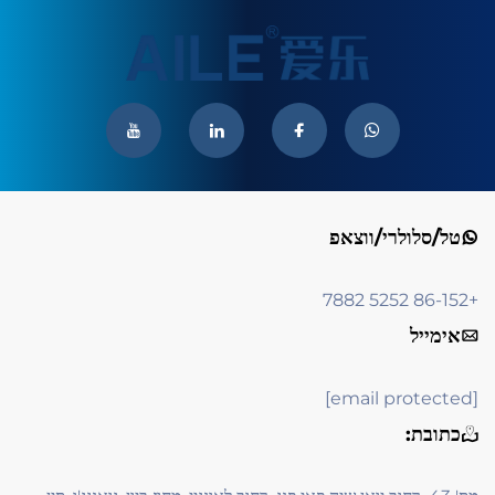
טל/סלולרי/ווצאפ
+86-152 5252 7882
אימייל
[email protected]
כתובת: