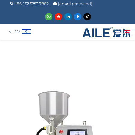
+86-152 5252 7882
[email protected]
IW
עַל אָמַת
חיפוש
מוצרים
הֲלָכוֹת
חֲדָשִים
שאלה נפוצה