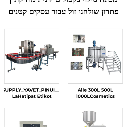
פתרון שולחני זול עבור עסקים קטנים
_SUPPLY_YAVET_PINUI_
Aile 300L 500L
LaHatipat Etikot
1000LCosmetics
Otomatit LiShefifot Ir
Lotion Making
Ovhan Etikot Shelif
Machine Shampoo
LaShefifot Meuragot
Liquid Soap Detergent
Cosmetic Mixing