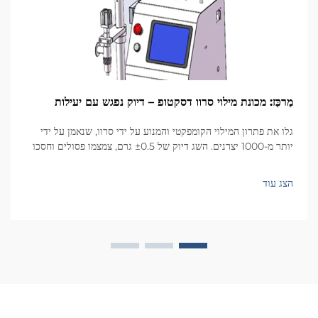
מַרכַּז: מכונת מילוי סרוו דסקטופ – דיוק נפגש עם יעילות
גלו את פתרון המילוי הקומפקטי והמנוע על ידי סרוו, שנאמן על ידי
יותר מ-1000 יצרנים. השג דיוק של ±0.5 גרם, צמצמו פסולים וחסכו
שטח. מתאים לקוסמטיקה, מזון, פארמה ועוד. בקשו הצעת מחיר עוד
היום.
הצג עוד