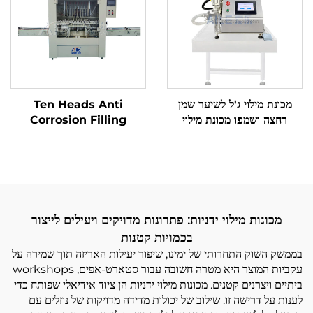
Machine
מכונת מילוי ג'ל לשיער שמן
Ten Heads Anti
רחצה ושמפו מכונת מילוי
Corrosion Filling
למשחות וקרמים
Machine ציוד למילוי מדויק
של נוזלים קורוזיביים לאלכוהול
סניטייזר נוזל חומצה
מכונות מילוי ידניות: פתרונות מדויקים ויעילים לייצור
בכמויות קטנות
בממשק השוק התחרותי של ימינו, שיפור יעילות האריזה תוך שמירה על
עקביות המוצר היא מטרה חשובה עבור סטארט-אפים, workshops
ביתיים ויצרנים קטנים. מכונות מילוי ידניות הן ציוד אידיאלי שפותח כדי
לענות על דרישה זו. שילוב של יכולות מדידה מדויקות של נוזלים עם