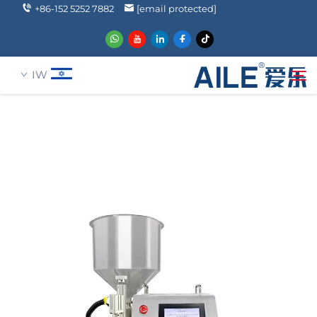
+86-152 5252 7882
[email protected]
IW
עַל אָמַת
חיפוש
מוצרים
הֲלָכוֹת
חֲדָשִים
שאלה נפוצה