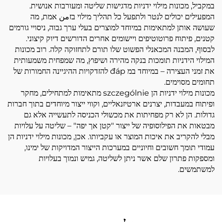
במקביל, מכונות מילוי ידניות מדגישות שליטה ומעורבות אנושית.
המפעילים יכולים לנטר ולתפעל כל תהליך מילוי בזمن אמת, מה
שעושה אותן למתאימות במיוחד למוצרים בעלי ערך גבוה, ניסויי גורמים
קטנים, פיתוח פרוטוטיפים ויישומים אחרים הדורשים דיוק קיצוני.
לבסוף, המבנה המכאנלי הפשוט שלו תורם לתחזוקה קלה. רוב מכונות
המילוי הידניות תומכות בנקה מהירה ושיפוץ, מה שמפחית משמעותית
את זמני העצירה – במיוחד במ đáp להזדקויות ההיגיינה החמורות של
תחומים מסוימים.
מכונות מילוי ידניות הן szczególnie מתאימות למתחילים, מחקר
ופיתוח במעבדות, יצרנים ארטיזנאליים, וקווי ייצור מיוחדים בתוך חברות
גדולות. הן לא רק מפחיתות את מכשולי הכניסה לתעשייה אלא גם
מבטאות את הפילוסופיה של ייצור "קטן אך יפה" – שליטה על עלויות
מבלי להקריב את איכות המוצר או עקביותו. אכן, מכונות מילוי ידניות הן
עמודי תומך חשובים וחיוניים במערכות הייצור המדויקות של ימינו,
ומספקות פתרון שלם אשר ניתן לשליטה, גמיש ונמוך בעלויות
למשתמשים.