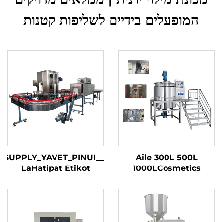
המופעלים בידיים לשליפות קטנות
_SUPPLY_YAVET_PINUI_
Aile 300L 500L
LaHatipat Etikot
1000LCosmetics
Otomatit LiShefifot Ir
Lotion Making
Ovhan Etikot Shelif
Machine Shampoo
LaShefifot Meuragot
Liquid Soap Detergent
Cosmetic Mixing