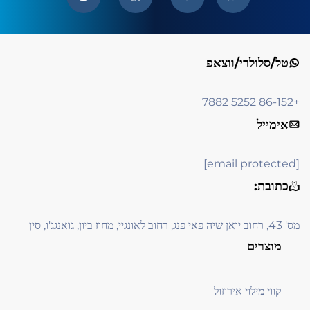
טל/סלולרי/ווצאפ
+86-152 5252 7882
אימייל
[email protected]
כתובת:
מס' 43, רחוב יואן שיה פאי פנג, רחוב לאונגיי, מחוז ביון, גואנגג'ו, סין
מוצרים
קווי מילוי אירוזול