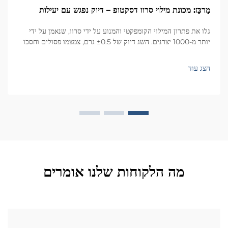
מַרכַּז: מכונת מילוי סרוו דסקטופ – דיוק נפגש עם יעילות
גלו את פתרון המילוי הקומפקטי והמנוע על ידי סרוו, שנאמן על ידי
יותר מ-1000 יצרנים. השג דיוק של ±0.5 גרם, צמצמו פסולים וחסכו
שטח. מתאים לקוסמטיקה, מזון, פארמה ועוד. בקשו הצעת מחיר עוד
היום.
הצג עוד
מה הלקוחות שלנו אומרים