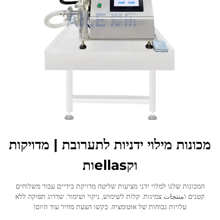
לְהִתְחַבֵּר אֵלֵינוּ
מכונות מילוי ידניות לתערובת | מדויקות
וקellasות
המכונות שלנו למלוי ידני מציעות שליטה מדויקת בידיים עבור משלוחים
קטנים וمنتجات צמיגות. קלות לשימוש, ניקוי ושימור. שדרוג תפוקה ללא
עלויות גבוהות של אוטומציה. בקשו הצעת מחיר עוד היום!