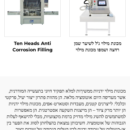
Machine
מכונת מילוי ג'ל לשיער שמן
Ten Heads Anti
רחצה ושמפו מכונת מילוי
Corrosion Filling
למשחות וקרמים
Machine ציוד למילוי מדויק
של נוזלים קורוזיביים לאלכוהול
סניטייזר נוזל חומצה
מכונות מילוי ידניות ממשיךות למלא תפקיד חיוני בתעשייה המודרנית,
אשר מעדיפה היום אוטומציה מלאה. הן מהוות פתרון ייצור יעיל, פרקטי
וכלכלי. לייצרנים קטנים, מעבדות וסטארט-אפים, מכונות מילוי ידניות
הן יותר מרק ציוד – הן מייצגות השקעה אסטרטגית. הן מאפשרות
למשתמשים להשיג מילוי מדויק ברמת מקצועיות, מבלי להישאף לעלות
הגבוהות של אוטומציה. חשיבותן נמצאת בהצלחתן לסווג את הפער בין
אי-היעילות של עבודה ידנית לבין העלות הגבוהה של שורות ייצור