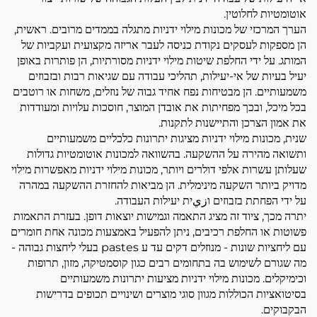
אוטומטיות לחלוטין.
הערך המרכזי של מכונות מילוי ידניות מתגלה בממדים מרובים. ראשית,
הן מספקות לעסקים נקודת כניסה לעבר אריזה מקצועית ועקביות של
המותג. על ידי החלפת שיטות מילוי ידניות מסורתיות, הן פותרות באופן
יעיל בעיות של אי-יעילות, תהליכי עבודה עם שגיאות רבות ובזבוזים
משמעותיים. הן מבטיחות נפח אחיד גבוה של נוזלים, משחות או רוטבים
בכל מיכל, ובכך מפחיתות את אובדן המוצר, חוסכות עלויות ומעודדות
את אמון הצרכן והתיישנות לתקנות.
שנית, מכונות מילוי ידניות מציגות יתרונות כלכליים משמעותיים
ותשואה מהירה על ההשקעה. בהשוואה למכונות אוטומטיות גדולות
שעלותן עשרות אלפי דולרים ויותר, מכונות מילוי ידניות מאפשרות מילוי
מדויק ביותר השקעה מינימלית. הן מביאות להחזרת ההשקעה במהרה
על ידי הפחתת בזבוזים וزيית יעילות העבודה.
יתרה מכך, ציוד זה מציג התאמה וגמישות יוצאות דופן. בעזרת התאמות
פשוטות או החלפת רכיבים, ניתן להפעיל באמצעות מכונה אחת חומרים
עם ליחציות שונות - מנוזלים דקים עד ע pastes בעלי ליחצות גבוהה -
מה שגורם לשימוש בה בתחומים רבים כגון קוסמטיקה, מזון, תרופות
וכימיקלים. מכונות מילוי ידניות מציעות יתרונות משמעותיים
בסיטואציות הכוללות מגוון סוגי מוצרים ושינויים תכופים בדרישות
הבקבוקים.