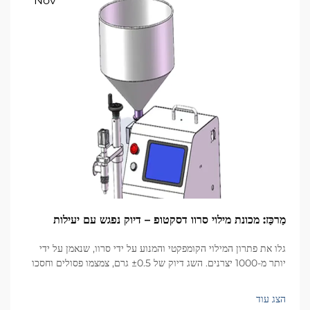
Nov
מַרכַּז: מכונת מילוי סרוו דסקטופ – דיוק נפגש עם יעילות
גלו את פתרון המילוי הקומפקטי והמנוע על ידי סרוו, שנאמן על ידי
יותר מ-1000 יצרנים. השג דיוק של ±0.5 גרם, צמצמו פסולים וחסכו
שטח. מתאים לקוסמטיקה, מזון, פארמה ועוד. בקשו הצעת מחיר עוד
היום.
הצג עוד