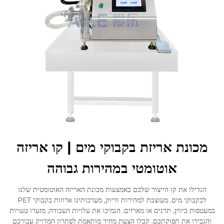
לְהִתְחַבֵּר אֵלֵינוּ
מכונת אריזת בקבוקי מים | קו אריזה
אוטומטי במהירות גבוהה
הגדילו את קו הייצור שלכם באמצעות מכונת האריזה האוטומטית שלנו
לבקבוקי מים. מעוצבת למהירות ודיוק, מערכותינו ארוזות בקבוקי PET
במעטפות כיווץ, תרנים או מארזים. הנמיכו את עלויות העבודה, מזערו טעויות
והגבירו את תפוקתכם. קבלו הצעת מחיר מותאמת לפתרון המדויק עבורכם