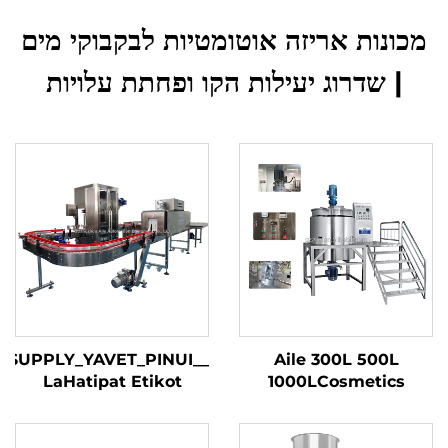
מכונות אריזה אוטומטיות לבקבוקי מים
| שדרוג יעילות הקו ופחתת עלויות
_SUPPLY_YAVET_PINUI_
Aile 300L 500L
LaHatipat Etikot
1000LCosmetics
Otomatit LiShefifot Ir
Lotion Making
Ovhan Etikot Shelif
Machine Shampoo
LaShefifot Meuragot
Liquid Soap Detergent