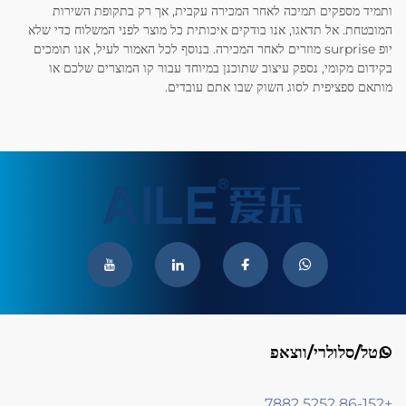
ותמיד מספקים תמיכה לאחר המכירה עקבית, אך רק בתקופת השירות
המובטחת. אל תדאגו, אנו בודקים איכותית כל מוצר לפני המשלוח כדי שלא
יופ surprise מוזרים לאחר המכירה. בנוסף לכל האמור לעיל, אנו תומכים
בקידום מקומי, נספק עיצוב שתוכנן במיוחד עבור קו המוצרים שלכם או
מותאם ספציפית לסוג השוק שבו אתם עובדים.
טל/סלולרי/ווצאפ
+86-152 5252 7882