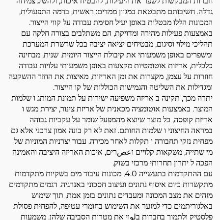
חברות המבקשות לשפר את היעילות, להבטיח איכות, ולהשיג צמיחה
גדלה. חשיבותם מתבטאת במגוון ממדים: ראשית, ברמה התפעולית,
המכונות הללו מבטלות באופן יעיל חסימת עבודה על קווי הייצור.
באמצעות פעילות מהירה ומדויקת, הם משתלבים בצורה חלקה עם
תהליכי מילוי וסיגום, מבטיחים יציאה יציבה בכל שרשרת המערכת
ומשפרים באופן משמעותי את קיבולת הייצור היומית. שנית, מבחינה
כלכלית, אריזות אוטומטיות מקצעות באופן משמעותי עלויות עבודה
חוזרות על עצמן, מקצרות את זמן האריזות, מאיצות את החזר ההשקעה
ומגדילות את השליטה והגמישות הכוללות של קו הייצור.
יתרה מכך, תקינה ב אריזה משפיעה ישירות על תמונת המותג ו שלמות
המוצר. באמצעות אוטומציה מכאנית של אריזת צינור, יצירת מגש ו
אריזת קופסה, כל מוצר שיוצא מהמפעל שומר על עקביות גבוהה
במראה החיצוני ו שלמות החותם. זאת לא רק בונה אמון צרכני אלא גם
מפחית נזקי תחבורה ו תקלות לאחר מכירה. עבור יצרניות המוניות של
מי שתייה, משקאות קלויים וعصרים, איכות האריזה היציבה והאמינה
הפכה ל יתרון תחרותי מרכזי בשוק.
עם ההתקדמות בתעשייה 4.0, מכונות עיבוד מים בשקיות מתקדמות
מתקשרות כיום איסוף נתונים ועיצוב חסכוני באנרגיה. דגמים מתקדמים
מזהים את מצב המכונה ומעבדים נתונים בזמן אמת, תוך שימוש
באלגוריתמים כדי למזער את השימוש בחומרי עטיפה, להפחית פסולת
פלסטיק ולתמוך בחברות בلوוי את מטרות הסביבה שלהן. משמעות