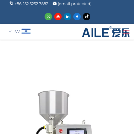
+86-152 5252 7882
[email protected]
IW
עַל אָמַת
חיפוש
מוצרים
הֲלָכוֹת
חֲדָשִים
שאלה נפוצה