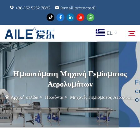
+86-152 5252 7882
[email protected]
EL
Ποιοι Είμαστε
Αναζήτηση
Ημιαυτόματη Μηχανή Γεμίσματος
Προϊόντα
Αερολυμάτων
Αρχική σελίδα
>
Προϊόντα
>
Μηχανές Γεμίσματος Αερολυμάτων
Ειδήσεις
Συχνές Ερωτήσεις
Epi Koinonia