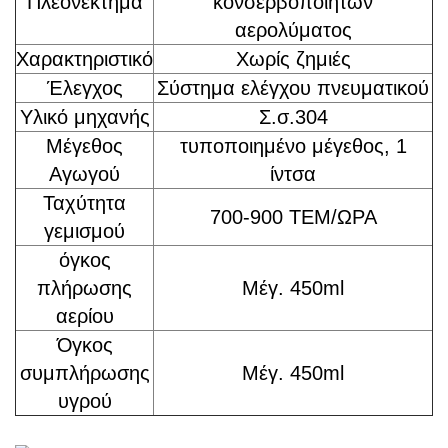
Πλεονέκτημα
κονσερβοποιητών
αερολύματος
Χαρακτηριστικό
Χωρίς ζημιές
Έλεγχος
Σύστημα ελέγχου πνευματικού
Υλικό μηχανής
Σ.σ.304
Μέγεθος
τυποποιημένο μέγεθος, 1
Αγωγού
ίντσα
Ταχύτητα
700-900 ΤΕΜ/ΩΡΑ
γεμισμού
όγκος
πλήρωσης
Μέγ. 450ml
αερίου
Όγκος
συμπλήρωσης
Μέγ. 450ml
υγρού