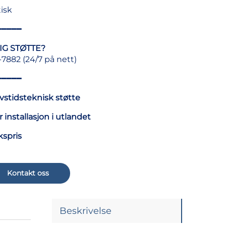
isk
━━━━━
IG STØTTE?
7882 (24/7 på nett)
━━━━━
vstidsteknisk støtte
r installasjon i utlandet
kspris
Kontakt oss
Beskrivelse