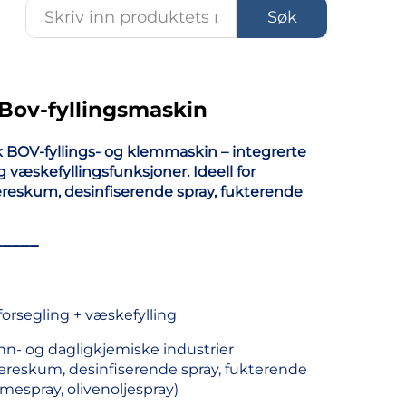
Søk
Bov-fyllingsmaskin
 BOV-fyllings- og klemmaskin – integrerte
og væskefyllingsfunksjoner. Ideell for
ereskum, desinfiserende spray, fukterende
━━━━━
 forsegling + væskefylling
ann- og dagligkjemiske industrier
bereskum, desinfiserende spray, fukterende
emespray, olivenoljespray)