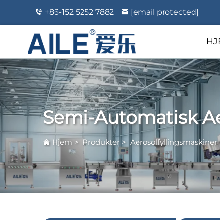
+86-152 5252 7882
[email protected]
HJ
Semi-Automatisk Ae
Hjem
>
Produkter
>
Aerosolfyllingsmaskiner