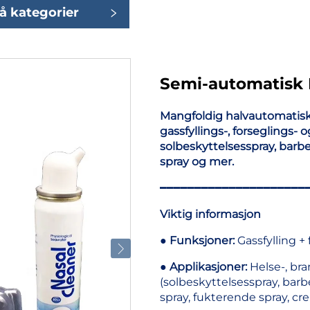
å kategorier
Semi-automatisk 
Mangfoldig halvautomatisk
gassfyllings-, forseglings- 
solbeskyttelsesspray, barb
spray og mer.
━━━━━━━━━━━━━━━━━━━━━
Viktig informasjon
●
Funksjoner:
Gassfylling +
●
Applikasjoner:
Helse-, br
(solbeskyttelsesspray, bar
spray, fukterende spray, cr