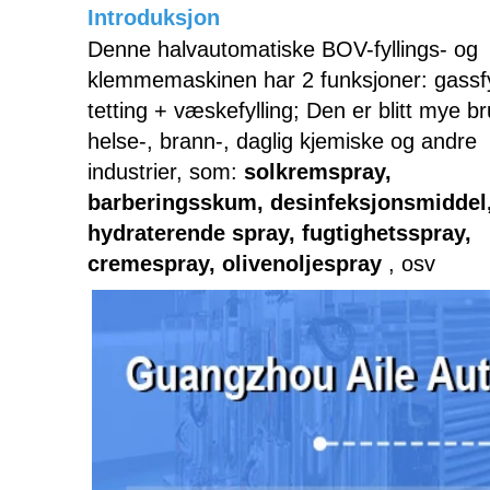
Introduksjon
Denne halvautomatiske BOV-fyllings- og
klemmemaskinen har 2 funksjoner: gassfy
tetting + væskefylling; Den er blitt mye bru
helse-, brann-, daglig kjemiske og andre
industrier, som:
solkremspray,
barberingsskum, desinfeksjonsmiddel
hydraterende spray, fugtighetsspray,
cremespray, olivenoljespray
, osv