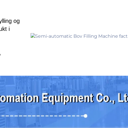
lling og
kt i
,