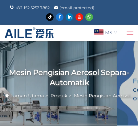
+86-152 5252 7882
[email protected]
MS
Mengenai Kami
Cari
Mesin Pengisian Aerosol Separa-
Produk
Automatik
Laman Utama
>
Produk
>
Mesin Pengisian Aerosol
>
Berita
Soalan Lazim
Hubungi Kami