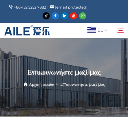
+86-152 5252 7882
[email protected]
EL
Ποιοι Είμαστε
Αναζήτηση
Επικοινωνήστε μαζί μας
Προϊόντα
Αρχική σελίδα
>
Επικοινωνήστε μαζί μας
Ειδήσεις
Συχνές Ερωτήσεις
Epi Koinonia