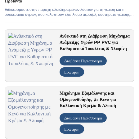
Προϊόντα
Ειδικευόμαστε στην παροχή ολοκληρωμένων λύσεων για τη γέμιση και τη
συσκευασία υγρών, που καλύπτουν εξοπλισμό αεροζόλ, συστήματα γέμισης
Εφαρμογή
καλλυντικών και προϊόντων προσωπικής φροντίδας, γραμμές παραγωγής
αρωμάτων και συστήματα επεξεργασίας νερού. Τα προϊόντα μας κυμαίνονται
από αυτόνομες μηχανές μέχρι πλήρως αυτοματοποιημένες γραμμές
παραγωγής, με δυνατότητα προσαρμογής για να ικανοποιηθούν οι
Ανθεκτικό στη Διάβρωση Μηχάνημα
συγκεκριμένες ανάγκες παραγωγής και οι απαιτήσεις υλικού.
Ανάμειξης Υγρών PP PVC για
Καθαριστικό Τουαλέτας & Χλωρίνη
Διαβάστε Περισσότερα
Ερώτηση
Μηχάνημα Εξομάλυνσης και
Ομογενοποίησης με Κενό για
Καλλυντική Κρέμα & Αλοιφή
Διαβάστε Περισσότερα
Ερώτηση