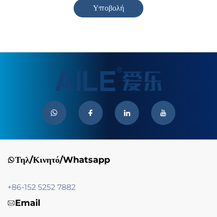
Υποβολή
Τηλ/Κινητό/Whatsapp
+86-152 5252 7882
Email