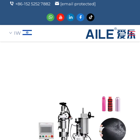
+86-152 5252 7882
[email protected]
IW
עַל אָמַת
חיפוש
מוצרים
הֲלָכוֹת
חֲדָשִים
שאלה נפוצה