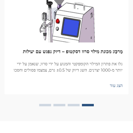
מַרכַּז: מכונת מילוי סרוו דסקטופ – דיוק נפגש עם יעילות
גלו את פתרון המילוי הקומפקטי והמנוע על ידי סרוו, שנאמן על ידי
יותר מ-1000 יצרנים. השג דיוק של ±0.5 גרם, צמצמו פסולים וחסכו
שטח. מתאים לקוסמטיקה, מזון, פארמה ועוד. בקשו הצעת מחיר עוד
היום.
הצג עוד