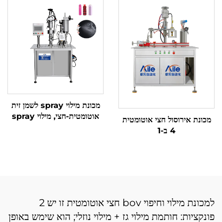
color spray aerosol
filling קו ייצור
מכונת מילוי spray לשמן זית
אוטומטית-חצי, מילוי spray
מכונת אירוסול חצי אוטומטית
כפיל אוטומטי-חצי, מכונת
4 ב-1
אריזה ומילוי של spray
למכונת מילוי וחיפוי bov חצי אוטומטית זו יש 2
פונקציות: חותמת מילוי גז + מילוי נוזלי; הוא שימש באופן