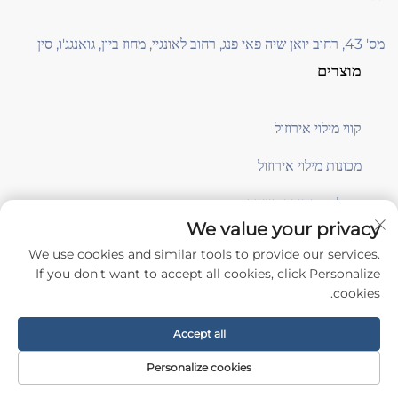
מס' 43, רחוב יואן שיה פאי פנג, רחוב לאונגיי, מחוז ביון, גואנגג'ו, סין
מוצרים
קווי מילוי אירוזול
מכונות מילוי אירוזול
معدات תמיכה בייצור
We value your privacy
We use cookies and similar tools to provide our services.
הירשמו
If you don't want to accept all cookies, click Personalize
cookies.
כל הזכויות שמורות © Guangzhou Aile Automation Equipment Co., Ltd. -
Accept all
מדיניותICY
Personalize cookies
גלול למעלה