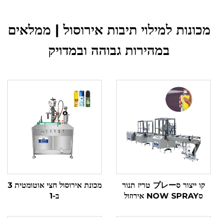
מכונות למילוי תיבות אירוסול | ממלאים
במהירות גבוהה ובמדויק
קו ייצור סプレー טריז תנור
מכונת אירוסול חצי אוטומטית 3
סNOW SPRAY אירוזול
ב-1
filling מכונת קו
ייצורDisposable hair