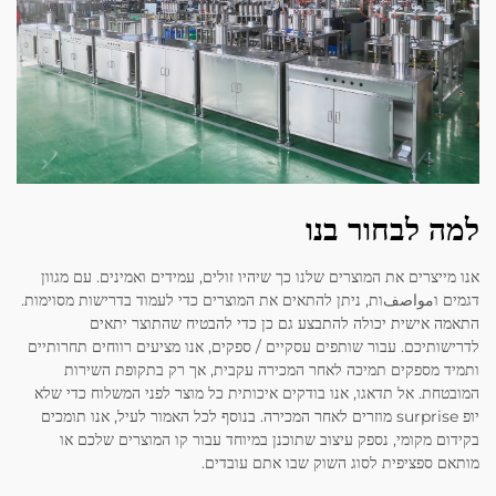
למה לבחור בנו
אנו מייצרים את המוצרים שלנו כך שיהיו זולים, עמידים ואמינים. עם מגוון
דגמים וمواصفות, ניתן להתאים את המוצרים כדי לעמוד בדרישות מסוימות.
התאמה אישית יכולה להתבצע גם כן כדי להבטיח שהתוצר יתאים
לדרישותיכם. עבור שותפים עסקיים / ספקים, אנו מציעים רווחים תחרותיים
ותמיד מספקים תמיכה לאחר המכירה עקבית, אך רק בתקופת השירות
המובטחת. אל תדאגו, אנו בודקים איכותית כל מוצר לפני המשלוח כדי שלא
יופ surprise מוזרים לאחר המכירה. בנוסף לכל האמור לעיל, אנו תומכים
בקידום מקומי, נספק עיצוב שתוכנן במיוחד עבור קו המוצרים שלכם או
מותאם ספציפית לסוג השוק שבו אתם עובדים.