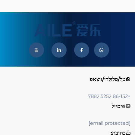
טל/סלולרי/ווצאפ
+86-152 5252 7882
אימייל
[email protected]
כתובת: