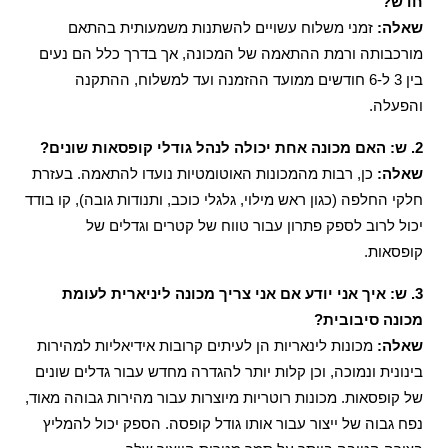
חדש?
שאלה:
זמני משלוח עשויים להשתנות משמעותית בהתאם
מורכבותה ורמת ההתאמה של המכונה, אך בדרך כלל הם נעים
בין 3 ל-6 חודשים ממועד ההזמנה ועד למשלוח, ההתקנה
והפעלה.
2. ש: האם מכונה אחת יכולה לנהל גודלי קופסאות שונים?
שאלה:
כן, רבות מהמכונות האוטומטיות נועדו להתאמה. בעזרת
חלקי החלפה (כגון ראש מילוי, גלגלי כוכב, ותנודות גובה), קו בודד
יכול לרוב לספק פתרון עבור טווח של קטרים וגדלים של
קופסאות.
3. ש: איך אני יודע אם אני צריך מכונה ליניארית לעומת
מכונה סיבובית?
שאלה:
מכונות לינאריות הן לעיתים קרובות אידיאליות למהירות
בינונית ונמוכה, וכן קלות יותר להגדרה מחדש עבור גדלים שונים
של קופסאות. מכונות רוטריות מיוצרות עבור מהירות גבוהה מאוד,
נפח גבוה של ייצור עבור אותו גודל קופסה. הספק יכול להמליץ