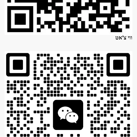
ווי צ'אט