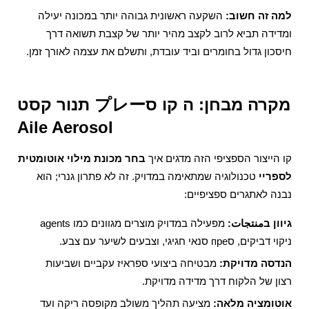
למה זה חשוב:
השקעה ראשונית גבוהה יותר במכונה יעילה
ומדידה תביא לרוב לקצב מהיר יותר של קצבת תשואה דרך
חיסכון גדול בחומרים וביד עובדת, ותשלם את עצמה לאורך זמן.
מקרה מבחן: ה
קו סプレー תנור קסט
Aile Aerosol
קו הייצור הספציפי הזה מדגים איך
בחר מכונת מילוי אוטומטית
לספריי
טכנולוגיה שמתאימה במדויק. זה לא פתרון גנרי; הוא
נבנה לאתגרים ספציפיים:
גיוון בمنتجات:
מפעילה במדויק מוצרים מגוונים כמו agents
ניקוי דביקים, סпре סנאי חגיגי, וצבעים לשיער עם צבע.
הנדסה מדויקת:
מבטיחה ביצועי ספראיז עקביים ושביעות
רצון של הלקוח דרך מדידה מדויקת.
אוטומציה מלאה:
מציעה תהליך משולב מקופסה ריקה ועד