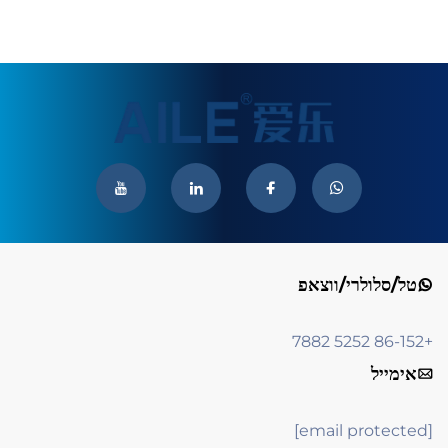
טל/סלולרי/ווצאפ
+86-152 5252 7882
אימייל
[email protected]