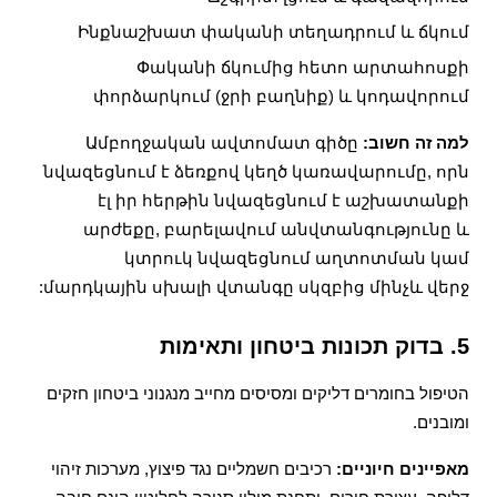
Ինքնաշխատ փականի տեղադրում և ճկում
Փականի ճկումից հետո արտահոսքի
փորձարկում (ջրի բաղնիք) և կոդավորում
למה זה חשוב:
Ամբողջական ավտոմատ գիծը
նվազեցնում է ձեռքով կեղծ կառավարումը, որն
էլ իր հերթին նվազեցնում է աշխատանքի
արժեքը, բարելավում անվտանգությունը և
կտրուկ նվազեցնում աղտոտման կամ
մարդկային սխալի վտանգը սկզբից մինչև վերջ:
5. בדוק תכונות ביטחון ותאימות
הטיפול בחומרים דליקים ומסיסים מחייב מנגנוני ביטחון חזקים
ומובנים.
מאפיינים חיוניים:
רכיבים חשמליים נגד פיצוץ, מערכות זיהוי