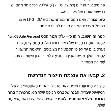
פריטים אוריגינליים (למשל, סプレー שלג)? לכל אחד מהם יש
דרישות שונות של ניקיון ודقة.
סוג הגורר:
האם הנוסחה משתמשת ב-LPG, DME או גז
דחוס? מערכת הגזירה חייבת להיות תואמת.
למה זה חשוב:
ה
קו סプレー תנור קסט Aile Aerosol
מְאוּשָּׁר
לְהֵטָה טוּחַת רְחָבִית שֶׁל צִמְקִים וּפוֹרְמוּלוֹת, מֵחֲמִיעֵי נְתָשִׁים
אַגְּרסִיבִיִּים עַד לִפּוּפֵי קָסְמֵטִיקָה מְצוּבָּעִים. הַתְאָמַת הַמַּשְׁאוּל
לַמַּחְזוֹר שֶׁלְּךָ מְנִיעָה סְדִירָה, מְבִיאָה לְמִדוּר נָכוֹן וּמְשָׁמֶרֶת אֶת
שְׁמוּרַת הַמַּחְזוֹר.
2. קבעו את עוצמת הייצור הנדרשת
הַיְצִירָה הַמְּכוּוֶוֶנֶת שׁוֹפַטָה אֶת הַגּוֹדֵל וְרִשְׁתּוּת הָאוֹטֳמַטִּיזַצְיָה שֶׁל
הַמַּשְׁאוּל שֶׁצָּרִיךְ. הַבָּנָה שֶׁל צָרְכֵּי הַכּוֹפֵס שֶׁלְּךָ הִיא מַרְכָּזִית לְ
בחר
מכונת מילוי אוטומטית לספריי
דְּגָמִים שֶׁלֹּא יַעֲצֹרוּ אֶת הַצְמִיחָה
שֶׁלְּךָ.