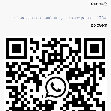
כתובת:
מס' 43, רחוב יואן שיה פאי פנג, רחוב לאונגיי, מחוז ביון, גואנגג'ו, סין
וואטסאפ