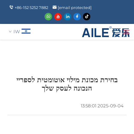
+86-152 5252 7882
[email protected]
IW
עַל אָמַת
חיפוש
מוצרים
בחירת מכונת מילוי אוטומטית לספריי
הנכונה לעסק שלך
הֲלָכוֹת
2025-09-04 13:58:01
חֲדָשִים
שאלה נפוצה