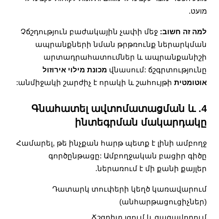
מועט.
למה זה חשוב:
Չճշդություն բաժակային չափի մեջ
ապրանքների նման թրթռունք ներարկման
արտադրահատումներ և ապրանքանիշի
վնասում: ճշգրտությունը
מכונת מילוי אירוזול
אוטומטית
անմիջակի շարժիչ է որակի և շահույթի:
4. Գնահատել ավտոմատացման և
ինտեգրման մակարդակը
Համարել, թե ինչքան հարթ պետք է լինի ամբողջ
գործընթացը: Ամբողջական բացիր գիծը
ներառում է մի քանի քայլեր.
Դատարկ տուփերի կեղծ կառավարում
(անհարթացուցիչներ)
Ճշգրիտ լցում և գազավորում