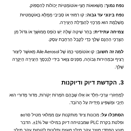
נפח נמוך:
מַשְׁאוּאוֹת חֶצְי-אוֹטוֹמַטִּיוֹת יָכוֹלוֹת לְהִסְפּוֹק.
נפח בינוני עד גבוה:
קוּ רִמּוּזִי אוֹ סַבִּיבִי מְמֻלָּא בְּאוֹטֳמַטִּיוּת
מֻשְׁלֶמֶת הוּא מַרְכָּזִי לְהַגְדָּלַת הַיְצִירָה.
צמיחה עתידית:
בְּחַר שִׁיטָה שֶׁלָּהּ יֵשׁ כּוֹפֵס מְמוּשָּׁךְ אוֹ גִּדּוֹל מִן
הַצָּרְכֵּי הַהֵנָּם שֶׁלְּךָ כְּדֵי לְקַבֵּל הַרְחָבַת עֵסֶק.
למה זה חשוב:
קוּ אוֹטוֹמַטִּי כְּמוֹ שֶׁל Aile Aerosol מְאוּשָּׁר לְיִצּוּר
רָצִיף וּבִמְהִירוּת גְּבוֹהָה, מַפְנִים צַוָּאר בִּידִי לְנֵכְסָךְ הַיְצִירָה הַיְקָרָה
שֶׁלְּךָ.
3. הקדשת דיוק ודיוקנות
לְמַחְזוֹרֵי עֶרְכֵּי-חֵלֶד אוֹ אֵלּוּ שֶׁבָּהֶם חֹמְרוֹת יְקוֹרוֹת, מִדוּר מָדוּרִי הוּא
חַיָּבִי וּמַשְׁפִּיעַ מְיַדִּית עַל הָרוֹבִד.
הסתכלו על:
מכונות ציוד מותקנות עם ממלאי מטיל סרво
ופלטת בקרת PLC שמבטיחה דיוק במילוי של ±1%. הדבר
מונע הפסדי מוצר עקב מילוי מוגזם ותלונות לקוחות עקב מילוי