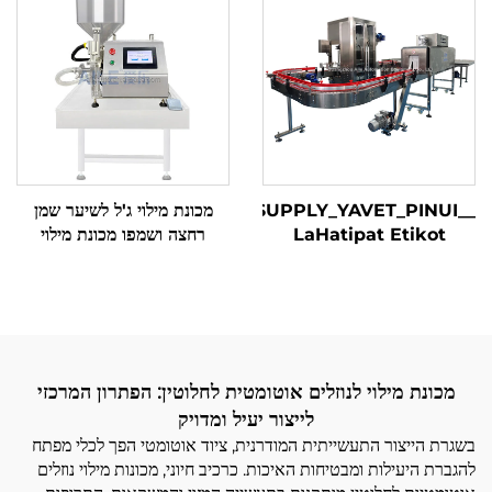
Cosmetic Mixing
Machine
_SUPPLY_YAVET_PINUI_
מכונת מילוי ג'ל לשיער שמן
LaHatipat Etikot
רחצה ושמפו מכונת מילוי
Otomatit LiShefifot Ir
למשחות וקרמים
Ovhan Etikot Shelif
LaShefifot Meuragot
מכונת מילוי לנוזלים אוטומטית לחלוטין: הפתרון המרכזי
לייצור יעיל ומדויק
בשגרת הייצור התעשייתית המודרנית, ציוד אוטומטי הפך לכלי מפתח
להגברת היעילות ומבטיחות האיכות. כרכיב חיוני, מכונות מילוי נוזלים