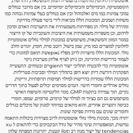
אוטומטיות לחלוטין מותקנות בתעשייה המזון והמשקאות, התרופות,
הקוסמטיקה, הכימיקלים והכימיקלים יומיומיים. בין אם מדובר בנוזלים
נמוכי צמיגות כמו מים ואלכוהול ובין אם בנוזלים בעלי צמיגות גבוהה כמו
משחות ושמנים, המכונות הללו מביאות לידי ביטוי פעולה מדויקת
ומהירה של מילוי. הן מפחיתות משמעותית את התערבות האדם וסיכון
לזיהום, וכן משפרות משמעותית את היציבות והעקביות של קו הייצור.
במגזר המזון והמשקאות, משתמשים במכונות למילוי נוזלים אוטומטיות
לחלוטין למוצרים כמו מיץ, שמן בישול, רוטב סויה, חומץ, יוגורט וחלב
נוזלי. המכונות הללו מיוצרות לרוב מפליז נержשת תואם למזונות כדי
לעמוד בדרישות ההיגיינה, וכן ניתן לצרף אליהן מערכות ניקוי
אוטומטיות כדי להבטיח תהליכי ייצור הgienיים ובטוחים. התעשייה
הפקדנית דורשת דיוק יוצא דופן בתהליך המילוי וסביבות סטריליות.
המכונות הללו עומדות בדרישות למילוי תמיסות תרופתיות, זריקות,
נוזלים אורליים וחומרי חיטוי. דגמים מסוימים יכולים לפעול בתוך חדרים
נקיים, תוך עמידה בתקנות GMP. מגזר הלקטיקה והטיפוח האישי
משתמשים גם הם בציוד זה למילוי של קרמים, סרומים, שמפו, חומרי
כביסה ותוצרים אחרים, והוא מתאים במיוחד למגוון של מיכלים בגדלים
וחומרים שונים עם מידות ספיקה שונות.
יתרה מכך, מכונות מילוי נוזלי אוטומטיות לרוב מצוידות ביכולות התאמה
גמישות, המאפשרות שינוי מהיר של גודל הבקבוקים כדי להתאים ל xu
tendencias של ייצור מגוון רב וilot קטנות. יתרונות המפתח שלהן