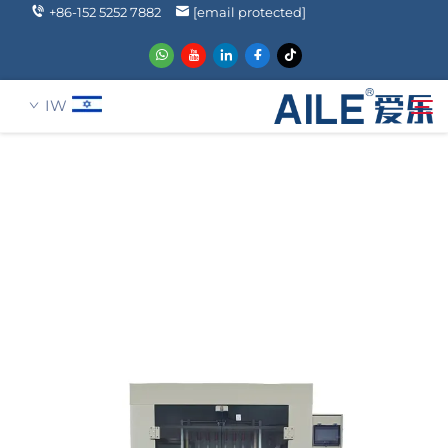
+86-152 5252 7882
[email protected]
IW
עַל אָמַת
חיפוש
מוצרים
הֲלָכוֹת
חֲדָשִים
שאלה נפוצה