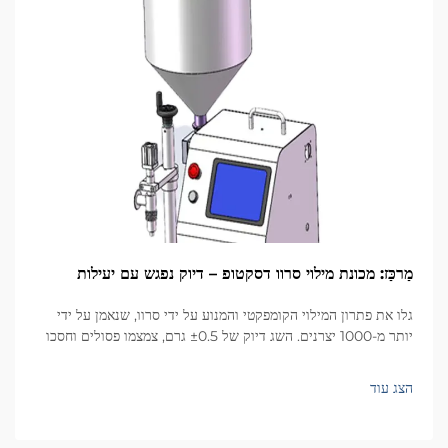
מַרכַּז: מכונת מילוי סרוו דסקטופ – דיוק נפגש עם יעילות
גלו את פתרון המילוי הקומפקטי והמנוע על ידי סרוו, שנאמן על ידי
יותר מ-1000 יצרנים. השג דיוק של ±0.5 גרם, צמצמו פסולים וחסכו
שטח. מתאים לקוסמטיקה, מזון, פארמה ועוד. בקשו הצעת מחיר עוד
היום.
הצג עוד