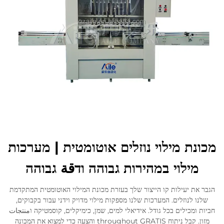
לְהִתְחַבֵּר אֵלֵינוּ
מכונת מילוי נוזלים אוטומטית | מערכות
מילוי במהירות גבוהה ודقة גבוהה
הגבר את יעילות קו הייצור שלך בעזרת מכונת המילוי האוטומטית המתקדמת
שלנו לנוזלים. המערכות שלנו מספקות מילוי מדויק וידני עבור בקבוקים,
חביות ומכילים בכל גודל. אידיאלי למים, שמן, כימיקלים, קוסמטיקה וمنتجات
מזון. קבל ניתוח throughout GRATIS והצעה כדי למצוא את המכונה