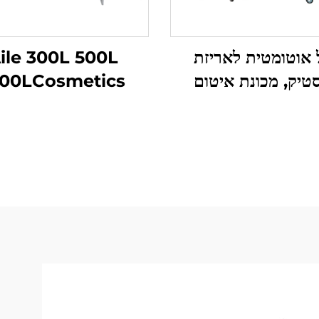
 אוטומטית לאריזת
ile 300L 500L
טיק, מכונת איטום
000LCosmetics
קבוקי קוסמטיקה
otion Making
קלים, איטום סופי של
chine Shampoo
קלטת קרטון
Liquid Soap
ergent Cosmetic
ixing Machine