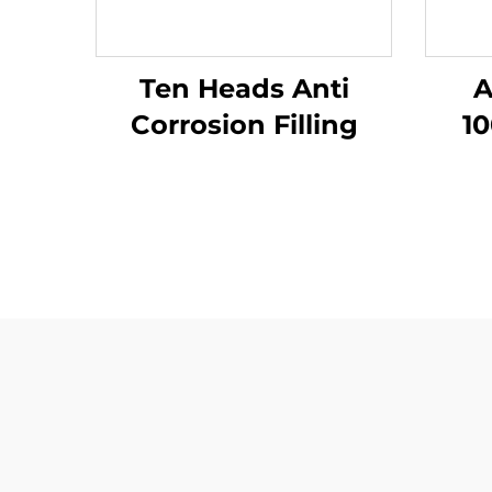
Ten Heads Anti
A
Corrosion Filling
1
L
Machine ציוד למילוי
Ma
מדויק של נוזלים קורוזיביים
לאלכוהול סניטייזר נוזל
Det
חומצה
M