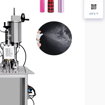
ווי צ'אט