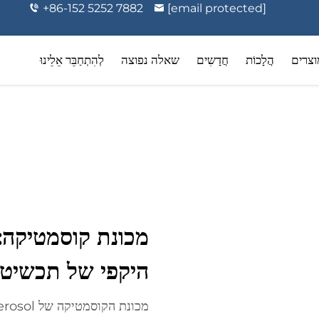
+86-152 5252 7882
[email protected]
וצרים
הֲלָכוֹת
חֲדָשִים
שאלה נפוצה
לְהִתְחַבֵּר אֵלֵינוּ
ה וטיפוח אישי
אירוזולי תרופתיים
מכונת קוסמטיקה: 
היקפי של תכשיטי