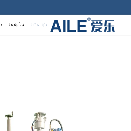
דף הבית
עַל אָמַת
מ
קוסמטיק