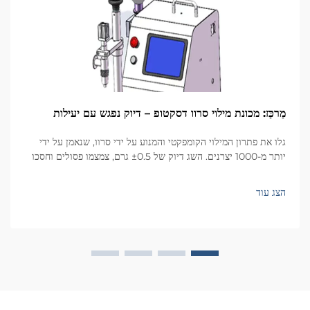
מַרכַּז: מכונת מילוי סרוו דסקטופ – דיוק נפגש עם יעילות
גלו את פתרון המילוי הקומפקטי והמנוע על ידי סרוו, שנאמן על ידי
יותר מ-1000 יצרנים. השג דיוק של ±0.5 גרם, צמצמו פסולים וחסכו
שטח. מתאים לקוסמטיקה, מזון, פארמה ועוד. בקשו הצעת מחיר עוד
היום.
הצג עוד