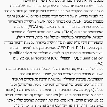
משמעותית את זמני השבת ומקסמות את יעילות קו הייצור.
בפני דרישות רגולטוריות גלובליות קשות, התכנון והייצור של מכונות
מילוי אמפולות ממקדים עמידה בדרישות כעקרון יסוד. הן נבנות מהיסוד
כדי לעמוד בדרישות של תהליכי ייצור טובים נוכחיים (cGMP) ותקני
מעבדה טובים (GLP), ומאפשרות קבלת אישור מרשויות רגולטוריות
גלובליות כמו מנהל המזון והתרופות האמריקאי (FDA) והסוכנות
האירופאית לתרופות (EMA). אפשרויות תוכנה משולבות מספקות
רשומות אלקטרוניות משלימות (למשל, נפח מילוי, דוחות גידול),
ומאפשרות זיהוי מלא ומענות על דרישות ביקורת על מנת לתמוך בצורה
חזקה בתקנות 21 CFR Part 11. מסמכים מקיפים לאימות ותכונות
עיצוב משופרות תורמות אף הן להאצת תהליכי הכ qualification
(IQ), qualification תפעולי (OQ) וqualification ביצועים
(PQ).
בסופו של דבר, השקעה במכונת מילוי אמפלות ביצועים גבוהים מייצגת
השקעה ארוכת טווח באיכות המוצר, מוניטין המותג והעתיד
האופרטיבי. עיצובה המודולרי וגמישותה הרבה מאפשרים התאמה
חלקה לגודלים שונים של אמפלות, חומרים (זכוכית, פולימרים) וסוגי
סגילה (פקקים גמישים, כובעים), תוך אינטגרציה עם ציוד צמוד (מכונות
כביסה, מנהרות הסרת פירוגנים) ומערכות עוקבות (סגילה בפקק, סגילה
בכובע, יבשים קרים). היא מתאימה את הקיבולת לצרכים שלך באופן
גמיש, ממחקר ופיתוח ועד ייצור מסחרי בקנה מידה גדול. זהו הליבה