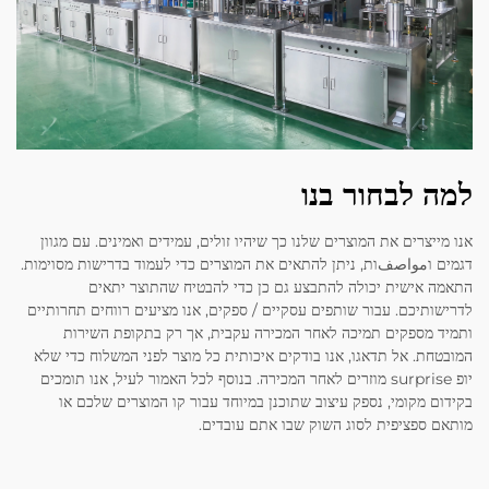
למה לבחור בנו
אנו מייצרים את המוצרים שלנו כך שיהיו זולים, עמידים ואמינים. עם מגוון
דגמים וمواصفות, ניתן להתאים את המוצרים כדי לעמוד בדרישות מסוימות.
התאמה אישית יכולה להתבצע גם כן כדי להבטיח שהתוצר יתאים
לדרישותיכם. עבור שותפים עסקיים / ספקים, אנו מציעים רווחים תחרותיים
ותמיד מספקים תמיכה לאחר המכירה עקבית, אך רק בתקופת השירות
המובטחת. אל תדאגו, אנו בודקים איכותית כל מוצר לפני המשלוח כדי שלא
יופ surprise מוזרים לאחר המכירה. בנוסף לכל האמור לעיל, אנו תומכים
בקידום מקומי, נספק עיצוב שתוכנן במיוחד עבור קו המוצרים שלכם או
מותאם ספציפית לסוג השוק שבו אתם עובדים.