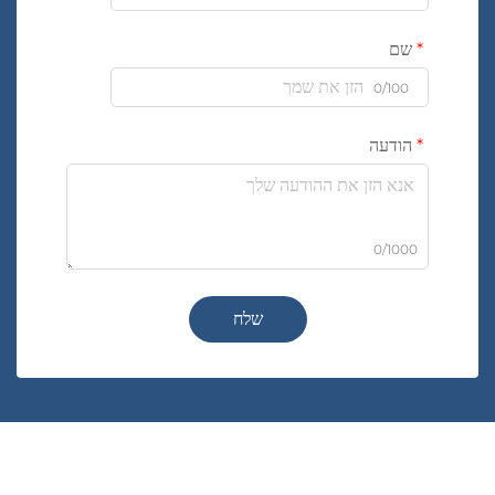
שם
0/100
הודעה
0/1000
שלח