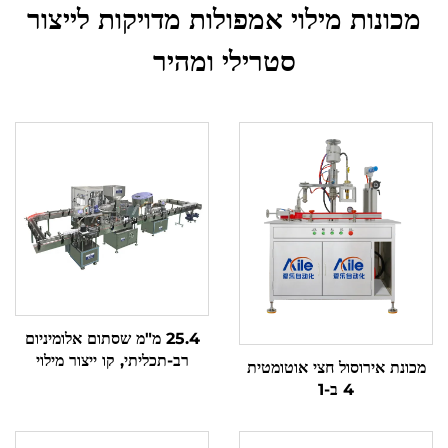
מכונות מילוי אמפולות מדויקות לייצור
סטרילי ומהיר
25.4 מ"מ שסתום אלומיניום
רב-תכליתי, קו ייצור מילוי
מכונת אירוסול חצי אוטומטית
אוטומטי BOV לפארפום סプ
4 ב-1
レー, סプレー לחות, סプレ
ー לטיפוח עור