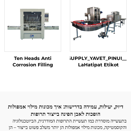
Ten Heads Anti
_SUPPLY_YAVET_PINUI_
Corrosion Filling
LaHatipat Etikot
Otomatit LiShefifot Ir
Machine ציוד למילוי מדויק
Ovhan Etikot Shelif
של נוזלים קורוזיביים לאלכוהול
LaShefifot Meuragot
סניטייזר נוזל חומצה
דיוק, יעילות, עמידה בדרישות: איך מכונות מילוי אמפולות
הופכות לאבן הפינה בייצור תרופות
בתעשייה מוסדרת כמו תעשיית התרופות המודרנית, הביוטכנולוגיה
והקוסמטיקה, מכונות מילוי אמפולות הן יותר משלב פשוט בייצור – הן