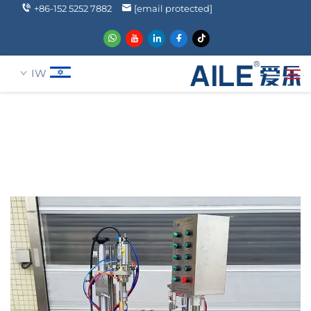
+86-152 5252 7882
[email protected]
IW
עַל אָמַת
חיפוש
מוצרים
הֲלָכוֹת
חֲדָשִים
שאלה נפוצה