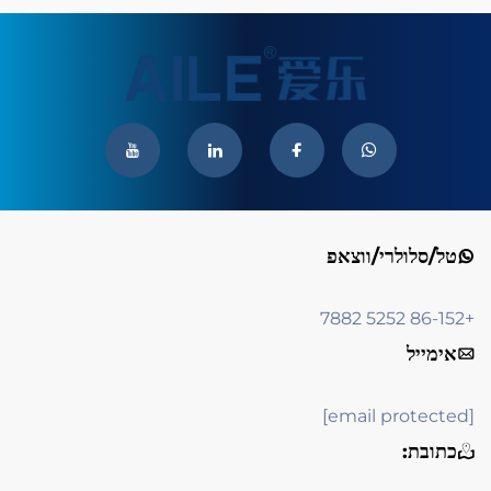
טל/סלולרי/ווצאפ
+86-152 5252 7882
אימייל
[email protected]
כתובת: