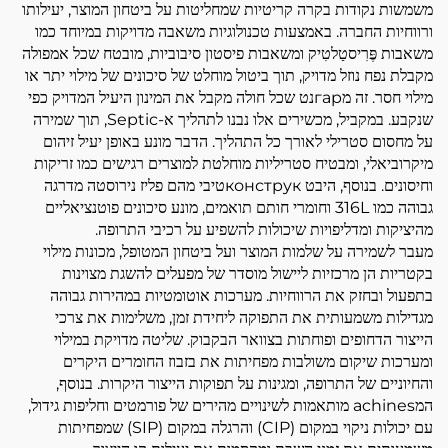
משמשות נקודות בקרה קריטיות שמחליטות על ביטחון המוצר, יעילותו
ורווחיות החברה. באמצעות טכנולוגיות משאבה מדויקות במיוחד כמו
משאבות פֶּרִיסטַלטִיק ומשאבות פיסטון סיבוביות, מובטח שכל אמפולה
מקבלת נפח נוזל מדויק, תוך ביטול מוחלט של סיכונים של מילוי יתר או
מילוי חסר. זה מгарנט שכל חולה מקבל את המינון היעיל המדויק כפי
שנקבע. במקביל, מכשירים אלו נבנו לתהליך א-Septic, תוך שמירה
על מחסום סטרילי לאורך כל התהליך. הדבר מונע באופן יעיל זיהום
מיקרוביאלי, ומבטיח סטריליות מוחלטת למוצרים רגישים כמו זריקות
וחיסונים. בנוסף, היבט конструкטיבי מהם פליז נירוסטה מדרגה
גבוהה כמו 316L וחומרי חותם תואמים, מונע סיכונים פוטנציאליים
מהיציקות ומדליפויות שיכולות להשפיע על רכיבי התרופה.
מעבר לשמירה על שלמות המוצר ועל ביטחון המטופל, מכונות מילוי
בקטריות הן מרכזיות ליישול מוסדר של מפעלים להשגת מצוינות
בתפעול ובחזק את הרווחיות. מערכות אוטומטיות במהירות גבוהה
מגדילות משמעותית את התפוקה ליחידת זמן, משלימות את צרכי
הייצור הדחופים ופוחתות בצוואר הבקבוק. שליטה מדויקת במילוי
ומערכות שיקום משולבות מפחיתות את בזבוז החומרים היקרים
והחיוניים של התרופה, ומגינות על תפוקות הייצור היקרות. בנוסף,
המachines מותאמות לשינויים מהירים של פורמטים וחליפות גידול,
עם יכולות ניקוי במקום (CIP) והרגלה במקום (SIP) שמפחיתות