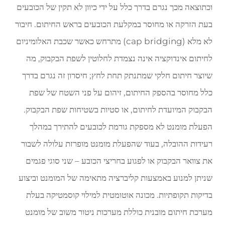
וכתוצאה מכך נגרם בדרך כלל על ידי כיוון לא תקין של הכובעים
בעת הזרקה או מחוסר במקלעת הכובעים בראש החיתום. חיבור
לא מלא (cap bridging) מתרחש כאשר שכבת האלומיניום
לחיתום אינדוקציה אינה נצמדת לחלוטין לשפת הבקבוק, מה
שיוצר חיתום חלקי שמתנתק תחת לחץ; חיסרון זה נגרם בדרך
כלל מחוסר בהספק החיתום, זיהום על פני השטח של שפת
הבקבוק המיועדת לחיתום, או סטיות בשטיחות שפת הבקבוק.
הפעלת מומנט לא מספקת גורמת לכובעים להתירך במהלך
רעידות ההובלה, בעוד שהפעלת מומנט מופרזת עלולה לשבור
את צוואר הבקבוק או לפגוע בחריצי הכובע – שני סוגי פגמים
שניתן למנוע באמצעות קליברציה מתאימה של המומנט וביצוע
בדיקות תקופתיות. מכונה אוטומטית למילוי קוסמטיקה בעלת
מערכת חיתום מובנית כוללת מערכות ניטור משוב של מומנט