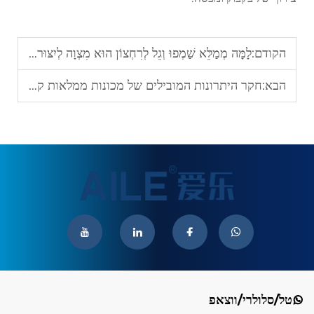
הקודם:
לָמָּה מְמַלֵּא שַׁמְפוּ וְגֵל לְרִחְצוֹן הוּא מִצְוָה לְיִצּוּר קוסמטיקה בְּנִפְחָה גְּדוֹלָה
הבא:
חקר היתרונות המובילים של מכונות ממלאות קוסמטיות לפעולות בקנה מידה קטן וגדול
טל/סלולרי/ווצאפ