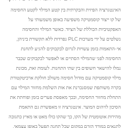
האינטגרציה הפיזית והבקרתית בין קטע המילוי לקטע החסימה
של קו ייצור קוסמטיקה משפיעה באופן משמעותי על
האפקטיביות הכוללת של הציוד. כאשר המילוי והחסימה
נשלטים על ידי מערכות PLC נפרדות ללא תקשורת ביניהן,
אי-התאמות בזמן עשויות לגרום לבקבוקים להגיע לתחנת
החסימה לפני שהמילוי הסתיים או לאפשר לבקבוקים שכבר
נמלו להישאר חשופים בין שתי התחנות. לעומת זאת, מכונת
מילוי קוסמטיקה עם מודול חסימה משולב חולקת ארכיטקטורת
בקרה משותפת שמסנכרנת את אות השלמת מחזור המילוי עם
התחלת מחזור החסימה, ובכך מאפסת פערים בזמן ופוחתת את
הסיכון לזיהום המוצר. אינטגרציה זו מאפשרת גם התאמת
מהירות אוטומטית של הקו, כך שהקו כולו מאט או מאיץ כתגובה
לתנאים במורד הזרם במקום שכל תחנה תפעל באופן עצמאי,