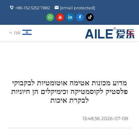
+86-152 5252 7882
[email protected]
IW
אודותינו
חיפוש
מוצרים
מדוע מכונות אטימה אוטומטיות לבקבוקי
פלסטיק לקוסמטיקה וכימיקלים הן חיוניות
לבקרת איכות
חֲדָשִים
2026-07-08 13:48:56
שאלה נפוצה
לְהִתְחַבֵּר אֵלֵינוּ