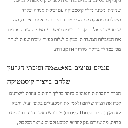
בקבוקים שאינם עומדים בדרישות לפני שהן מגיעות לחבישה
שניונית. מכונת מילוי קוסמטיקה עם יכולות סגירה ובקרה
משולבות מספקת למנהלי ייצור נתונים בזמן אמת באיכות, מה
שמאפשר פעולה תקנתית מיידית כאשר פרמטרי הסגירה עוזבים
את המגבלות המוגדרות, במקום לגלות בעיות איכות שעות לאחר
מכן במהלך בדיקת שחרור партиות.
פגמים נפוצים באختמה וסיבתי הגרעין
שלהם בייצור קוסמטיקה
הכרת החסרונות הנפוצים ביותר בהליך החיתום עוזרת לייצרנים
לכוון את הציוד שלהם ולאמן את המפעילים באופן יעיל. חיבוק
לא תקין (cross-threading) מתרחש כאשר כובע בורג מוצב
בזווית, מה שגורם נזק לחריצי הכובע ולסיום צוואר הבקבוק,