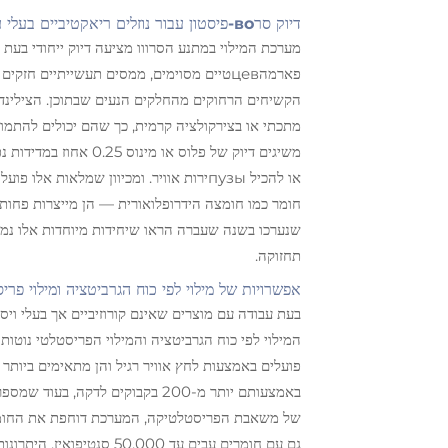
דיוק סרво-פיסטון עבור נוזלים ריאקטיביים בעלי ערך גבוה
מערכת המילוי במתנע הסרווו מציעה דיוק ייחודי בעת ט
פארמהцевטיים מסוימים, ממסים תעשייתיים ח
מתכתי או בצירקולציה קרמית, כך שהם יכולים להתמוד
או להכיל пузыירות אוויר. ומכיוון שמלאו
חומר כמו חומצה הידרופלואורית — הן מייצרות פחו
תחזוקה.
אפשרויות של מילוי לפי כוח הגרביטציה ומילוי פרי
בעת עבודה עם מוצרים שאינם קורוזיביים אך בעלי ויסק
המילוי לפי כוח הגרביטציה והמילוי הפריסטלטי נוטו
באמצעותם יותר מ-200 בקבוקים לד
של משאבת הפריסטלטיקה, המערכת דוחפת את החומרים
גם עם חומרים עבים עד 00