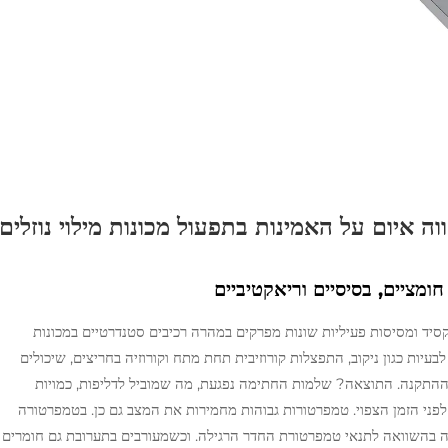
וה איום על האמינות בתפעול מכונות מילוי נוזלים
ומציים, בסיסיים וריאקטיביים
דרוקסיד ומסיסות פעיליות שונות מפרקים במהרה רכיבים סטנדרטיים במכונות
זלים. מגע עם פלדת אל חלד מסוג 316L גורם לבעיות כגון ניקוב, התפצלות קורוזיבית תחת מתח וקורוזיה בחריצים, שיכולים
ההתקנה. התוצאה? שלמות החתימה נפגעת, מה שמוביל לדליפות, כמויות
פני הזמן הצפוי. טמפרטורות גבוהות מחמירות את המצב גם כן. בטמפרטורה
י שלושה בהשוואה לתנאי טמפרטורת החדר הרגילה. וכשמעורבים בתערובת גם חומרים