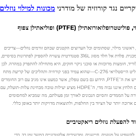
ריים נגד קורוזיה של מודרני
מכונות למילוי נוזלים
חלקים רטובים مقاומים לקורוזיה: הסטלוי, פוליטטרופלואורואתילן (PTFE) ופוליאתילן צפוף
ראשוני מילוי, שסתומים וכל הערוצים הקטנים שבהם זורמים נוזלים—צריכים
לפעול טוב כימית באותה מידה בה הם צריכים לשרוד מכנית. פלדת אל חלד מסוג 316L סטנדרטית עשויה להספיק לפתרונות בסיסיים,
ריד, חומצות מרוכזות או סוכני ניקוי חזקים, היא מתחילה להתפרק במהרה. לכן
יצרנים פונים כיום לאופציות טובות יותר. לדוגמה, הספליט הייסטלויאי C-276—שהוא עמיד בפני קורוזיה ותהליכים של קריעת מתח
גם כאשר התנאים בייצור הופכים קיצוניים. לאחר מכן יש את ה־PTFE, הידוע גם בשם טפלון, אשר כמעט אינו מגיב עם רוב החומרים
הכימיים ומשמר משטחים חלקים ונקים. ליישומים בהם הלחץ איננו גבוה מדי, ה־HDPE מציע יעילות טובה מבחינת עלות-תועלת, עם
ירה על הממדים והסיום הנכונים לאורך זמן פעולתם, מה שמביא למחסומים
ם ארוכה יותר של הציוד בין החלפות, ולתוצאות מדויקות יותר באופן כללי.
 להפעלת נוזלים ריאקטיביים
ים להשפיע על מנועים, חיישנים, ומכשירים אלקטרוניים במשך זמן רב. כדי