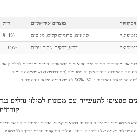
ויסקוזיות
מוצרים אידיאליים
דיוק
שומנים, סרומים קלים, ממסים
â±1%
דבש, דבקים, ג'לים עבים
±0.5%
רכות אלו מפחיתות את העומס על אימות התחזוקה והניקוי ומבטלות לחלוטין את
יגיינה החמורות בייצור מזון וקוסמטיקה (סטנדרטים תעשייתיים להיגיינה
ם ספציפי לתעשייה עם מכונות למילוי נוזלים נגד
קורוזיה
 היא משמעותית בתעשייה הפוגעת בתנאים קשים. חברות כימיקלים חוו את ירידת
כנן שלהן ב-40% בערך בהשוואה למודלים ישנים של נירוסטה, בעוד שעלות התיקונים יורדת בדרך כלל כמעט