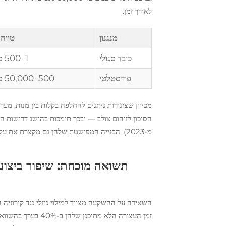
לאורך זמן.
מנגנון
טווח 
כובד סגולי
1–500 סנטיפואיז
פריסטלטי
500–50,000 סנטיפואיז
מכיוון שצינורות ניתנים להחלפה בקלות בין מנות, מע
הסיכון לזיהום צולב — ובכך תומכות בהישג דרישות הה
מ-2023). הבנייה המפושטת שלהן גם מקצרת את עלויות ההשאלה והמחזור ב-30–50% לעומת בנייה מלאה נגד קורוזיה.
תשואה מוכחת: שיפור ביצועי
השאירה על ההשקעה מציוד למילוי נוזלי נגד קורוזיה
זמן העצירה הלא מתו