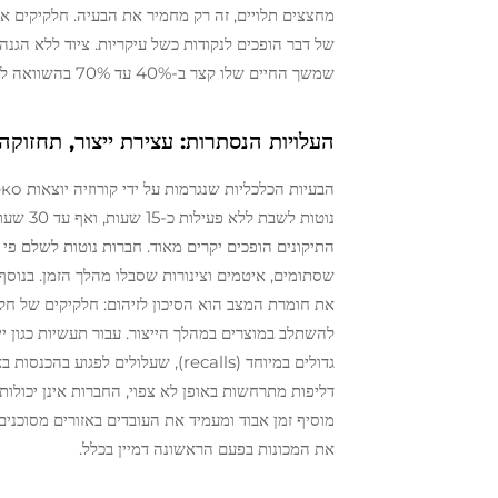
מחצצים תלויים, זה רק מחמיר את הבעיה. חלקיקים אלו
של דבר הופכים לנקודות כשל עיקריות. ציוד ללא הגנה 
שמשך החיים שלו קצר ב-40% עד 70% בהשוואה למשך החיים שנצפה בסביבות שאינן קורוזיביות.
העלויות הנסתרות: עצירת ייצור, תחזוקה 
נוטות ל
התיקונים הופכים יקרים מאוד. חברות נוטות לשלם פ
שסתומים, איטמים וצינורות שסבלו מהלך הזמן. בנוסף
את חומרת המצב הוא הסיכון לזיהום: חלקיקים של חלד,
להשתלב במוצרים במהלך הייצור. עבור תעשיות כגון יי
דליפות מתרחשות באופן לא צפוי, החברות אינן יכולו
מוסיף זמן אבוד ומעמיד את העובדים באזורים מסוכנים
את המכונות בפעם הראשונה דמיין בכלל.