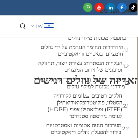
תוכן העניינים
IW
מדוע הקורוזיה מהווה איום על האמינות
בתפעול מכונות מילוי נוזלים
הידרדרות החומר הנגרמת על ידי נוזלים
קוסמטיקה וטיפוח אישי
חומציים, בסיסיים וריאקטיביים
העלויות הנסתרות: עצירת ייצור, תחזוקה
וסיכונים של זיהום המוצרים
האריזה של נוזלים רגישים
מאפייני העיצוב העיקריים נגד קורוזיה של
מודרני מכונות למילוי נוזלים
חלקים רטובים مقاומים לקורוזיה:
הסטלוי, פוליטטרופלואורואתילן
(PTFE) ופוליאתילן צפוף (HDPE)
לעומת נירוסטה סטנדרטי
מערכות הנעה אטומות ואסטרטגיות
בידוד להפעלת נוזלים ריאקטיביים