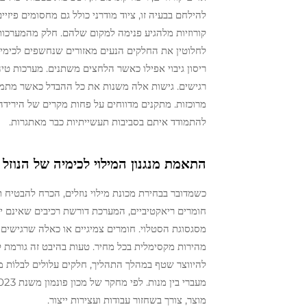
קורוזיות מלהגיע פנימה למקום שלהם. חלק מהמערכו
לחלוטין את החלקים הנעים מאזורים שנחשפים לכימיקל
ריסון גיבוי אפילו כאשר הלחצים משתנים. מערכות טיהו
רגישים. גישות אלה משנות את כל ההבדל כאשר מתמוד
מרוכזות. מתקנים מדווחים על פחות מקרים של הירידה 
להתמודד איתם בסביבות תעשייתיות כבר מאתגרות.
התאמת מנגנון המילוי לכימיה של הנוזל 
כשמדובר בבחירת מכונת מילוי נוזלים, הכרח להבטיח ת
מסגסוגת הסטלוי. חומרים צמיגיים או כאלה שרגישים ל
מהירות מקסימלית בכל מחיר. טעות בהיבט זה גורמת ל
להיווצר שטף במהלך התהליך, חלקים עלולים לבלוֹת 
מוצר, צורך בשחזור עבודות ועצירות ייצור.