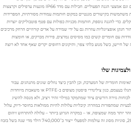
להילחם בבעיה זו, ציוד מודרני כולל גם מחסומים פיזיים וגם אמצעי הגנה תפעוליים. חבילות עם מדד IP66 מונעות ערפילים וקרצצות
ת משתמשות בקישורים מגנטיים במקום חותמות עמודות מסורתיות, המפרידות
ים. כדי להגנה נוספת, חותמות מכניות כפולות עם פטף פוטבוליקים יוצרות
ר חנקן אופציונליות עוזרות גם על ידי שמירה על אדים קורוזיים הרחק מרכיבים
דות עם חומרים קשים כמו מסיסים נמרצים, פירות מברקים, או חומצות
של חיישן, כשל מנוע בלתי צפוי, ותיקונים דחופים יקרים שאף אחד לא רוצה
ולצמיגות שלו
אימות חומרית של המערכת, וכן להבין כיצד נוזלים שונים מתנהגים. עבור
חומרים ריאקטיביים, המערכת דורשת רכיבים שאינם יתגלו בעצמם, כגון צילינדרי פיסטון מצופים ב-PTFE או משאבות מיוחדות
כוחות גזירה דורשים ציוד שמתמקד במילוי זהיר ויציב, ולא מנסה להשיג
בעיות שמתפזרות במהרה: קיבליות עלולות להיות ממולאות בחוסר-דיוק, עלול
מהר יותר ממה שמצופה, או – במקרה הגרוע ביותר – עלולה להתרחש זיהום
מעברי בין מנות. לפי מחקר של מכון פונמון משנת 2023, סוגיות מסוג זה עולמות למפעלי ייצור כ־740,000 דולר מדי שנה בשל בזבוז