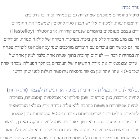
יפול בחומרים מסוכנים שמיוצרות גם כן במחיר גבוה, כגון רכיבים
זקים וחומצות עזות. למכונות אלו יש תכנון סגור לחלוטין שמשמר את החומרים
הקשיחים הרחוקים מהחלקים הנעים שבתוכן. הצילינדרים עצמם מעוטקים בחומרים שנגדים קורוזיה, או בהסטלויי (Hastelloy)
ד עם מגע מתמיד ללא נזק. בזכות מערכות הבקרה של לולאה סגורה, הבודקים
משיגים דיוק של פלוס או מינוס 0.25 אחוז במדידות נפח, גם כאשר הם עובדים עם חומרים מורכבים שנד tendency ליצירת צפחה
ת אלו פועלות במהירות רבה — לעיתים קרובות בתוך שניות אחת בלבד למינון אחד של
ת אדים ומצמצמות את מידת החשיפה של העובדים במהלך הפעולה. מבחני שדה
שנערכו בשנה שעברה הראו שיחידות מיוחדות אלו נמשכו כ-40 אחוז יותר זמן מאשר גרסאות נירוסטה רגילות לפני שהן דרשו
סטלטי לנוסחות בעלות קורוזיביות נמוכה אך רגישות לעצמה (וויסקוזיות)
וזיות מורכבת, כגון סירופים, שמן סיליקון או אמולסיות קוסמטיות, מערכות
ת להיות אפשרויות פשוטות בהרבה ללא עלות גבוהה מדי. ממלאי הגרביטציה
פועלים באמצעות לחץ אוויר רגיל והן מתאימים ביותר לחומרים נזילים יותר, שוויסקוזיותם נמוכה מ-500 סנטיפואיז. ניתן למלוא
קה, בעוד שמספר הרכיבים המניעים בהם הוא קטן מאוד, מה שמקל על תחזוקה. מאידך, בגישה
 הרגישים הללו על ידי דחיסה של צינורות גמישים, והיא מסוגלת להתמודד
50,0 סנטיפואיז. היתרונות של שיטה זו כוללים הסרת כל השסתומים והפינות שבהן נוטה להצטבר שארית