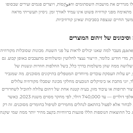
 מגררים את מושבות השסתומים והفوֹקְסוֹת, ויוצרים פגמים זעירים שבסופו
מתאימה מפני קורוזיה פשוט אינו עמיד לאורך זמן. ניסיון תעשייתי מראה
וסיכונים של זיהום המוצרים
הבעיות הכלכליות שנגרמות על ידי קורוזיה יוצאות далеко מעבר למה שאנו יכולים לראות על פני השטח. מכונות שסובלות מקורוזיה
שבת ללא פעילות כ-15 שעות, ואף עד 30 שעות, מדי חודש. כלומר, הייצור נעצר לחלוטין ומשלוחים מתעכבים באופן קבוע. גם
י שלושה ממה שהן משלמות בדרך כלל, בשל החלפות חוזרות ונשנות של
, יש עלות העסקת עובדים מיוחדים המטפלים בתיקונים מסוכנים. מה שמגביר
 יוני מתכת או כימיקלים הנובעים מחלקי מכונה שסבלו מקורוזיה עלולים
צור תרופות או עיבוד מזון, בעיה קטנה אחת של זיהום עלולה להוביל לשחרורים
גדולים במיוחד (recalls), שעלולים לפגוע בהכנסות באלפי דולרים — עד 740,000 דולר, לפי מחקר מסוים משנת 2023. כאשר
ת לבחור אלא לפעול בהתאם לנהלים מחמירים לטיפול בחומרים מסוכנים. זה רק
. כל ההוצאות הנוספות הללו פוגעות ברווחיות בקצב מהיר יותר ממה שמי שקנה